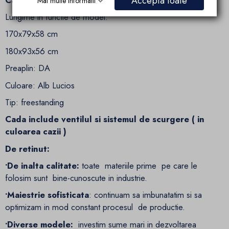
Accepta toate
Mai multe informatii
Lungime in functie de model:
170x79x58 cm
180x93x56 cm
Preaplin: DA
Culoare: Alb Lucios
Tip: freestanding
Cada include ventilul si sistemul de scurgere ( in
culoarea cazii )
De retinut:
•De inalta calitate:
toate materiile prime pe care le
folosim sunt bine-cunoscute in industrie.
•Maiestrie sofisticata
: continuam sa imbunatatim si sa
optimizam in mod constant procesul de productie.
•Diverse modele:
investim sume mari in dezvoltarea