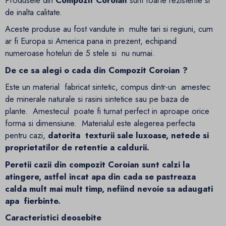
Produsele din
Compozit Coroian
sunt foarte rezistente si
de inalta calitate.
Aceste produse au fost vandute in multe tari si regiuni, cum
ar fi Europa si America pana in prezent, echipand
numeroase hoteluri de 5 stele si nu numai.
De ce sa alegi o cada din Compozit Coroian ?
Este un material fabricat sintetic, compus dintr-un amestec
de minerale naturale si rasini sintetice sau pe baza de
plante. Amestecul poate fi turnat perfect in aproape orice
forma si dimensiune. Materialul este alegerea perfecta
pentru cazi,
datorita texturii sale luxoase, netede si
proprietatilor de retentie a caldurii.
Peretii cazii din compozit Coroian sunt calzi la
atingere, astfel incat apa din cada se pastreaza
calda mult mai mult timp, nefiind nevoie sa adaugati
apa fierbinte.
Caracteristici deosebite