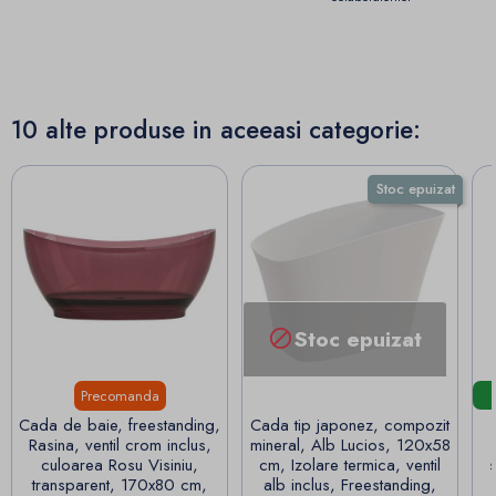
10 alte produse in aceeasi categorie:
Stoc epuizat
Stoc epuizat

Precomanda
Cada de baie, freestanding,
Cada tip japonez, compozit
Rasina, ventil crom inclus,
mineral, Alb Lucios, 120x58
culoarea Rosu Visiniu,
cm, Izolare termica, ventil
s
transparent, 170x80 cm,
alb inclus, Freestanding,