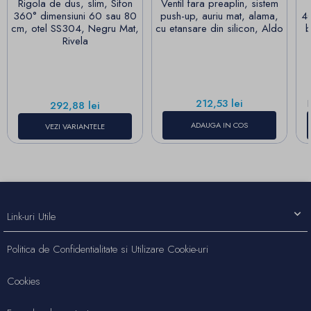
Rigola de dus, slim, Sifon
Ventil fara preaplin, sistem
360° dimensiuni 60 sau 80
push-up, auriu mat, alama,
4
cm, otel SS304, Negru Mat,
cu etansare din silicon, Aldo
b
Rivela
Pret
212,53 lei
Pret
292,88 lei
ADAUGA IN COS
VEZI VARIANTELE
Link-uri Utile
Politica de Confidentialitate si Utilizare Cookie-uri
Cookies