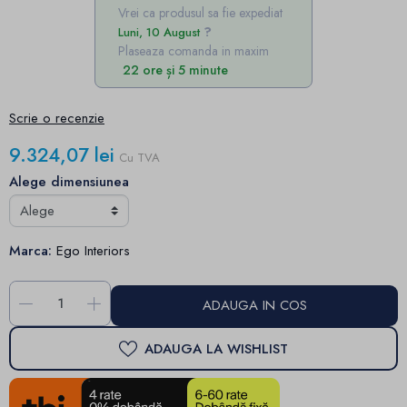
Vrei ca produsul sa fie expediat
Luni, 10 August
Plaseaza comanda in maxim
22 ore și 5 minute
Scrie o recenzie
9.324,07 lei
Cu TVA
Alege dimensiunea
Marca:
Ego Interiors
-
+
ADAUGA IN COS
ADAUGA LA WISHLIST