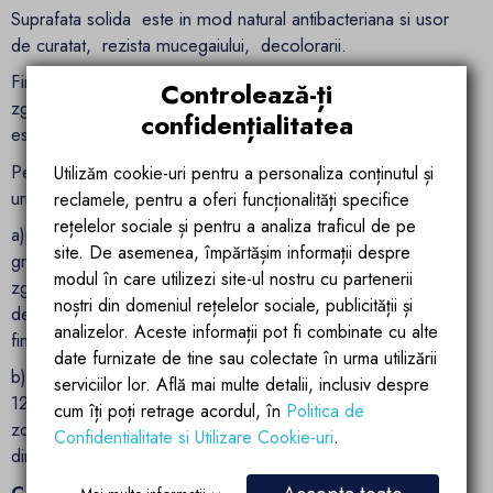
Suprafata solida este in mod natural antibacteriana si usor
de curatat, rezista mucegaiului, decolorarii.
Finisaj usor de reparat - daca suprafata este supusa la
Controlează-ți
zgarieturi sau abraziuni in timpul utilizarii, aceaa deteriorare
confidențialitatea
este usor de reparat.
Pentru pete incapatanate sau zgarieturi mici, va rugam sa
Utilizăm cookie-uri pentru a personaliza conținutul și
urmati tratamentul de mai jos:
reclamele, pentru a oferi funcționalități specifice
rețelelor sociale și pentru a analiza traficul de pe
a)pentru produsele cu finisaj mat, utilizati smirghel 400-600
site. De asemenea, împărtășim informații despre
granulatie pentru a slefui pe suprafata, pana cand petele sau
modul în care utilizezi site-ul nostru cu partenerii
zgarieturile dispar, apoi stergeti suprafata folosind un agent
noștri din domeniul rețelelor sociale, publicității și
de curatare neutru si o carpa curata pana cand revine la
analizelor. Aceste informații pot fi combinate cu alte
finisajul original.
date furnizate de tine sau colectate în urma utilizării
b)pentru produsele cu finisaj lucios, utilizati smirghel 800-
serviciilor lor. Află mai multe detalii, inclusiv despre
1200 granulatie pentru a slefui pe suprafata, apoi frecati
cum îți poți retrage acordul, în
Politica de
zona cu ceara de lustruire si o carpa curata pana cand este
Confidentialitate si Utilizare Cookie-uri
.
din nou lucioasa.
Caracteristici generale: