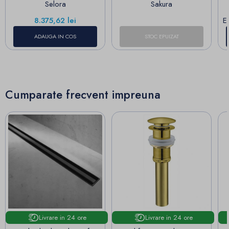
Selora
Sakura
Pret
8.375,62 lei
E
ADAUGA IN COS
STOC EPUIZAT
Cumparate frecvent impreuna
Livrare in 24 ore
Livrare in 24 ore