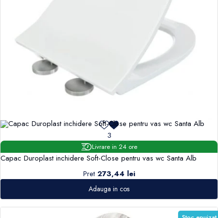
3
Livrare in 24 ore
Capac Duroplast inchidere Soft-Close pentru vas wc Santa Alb
Pret
273,44 lei
Adauga in cos
Stoc epuizat