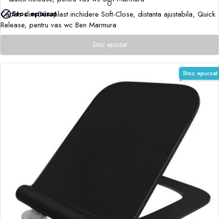
0

Stoc epuizat
Capac slim Duroplast inchidere Soft-Close, distanta ajustabila, Quick
Release, pentru vas wc Ben Marmura
Stoc epuizat
Stoc epuizat