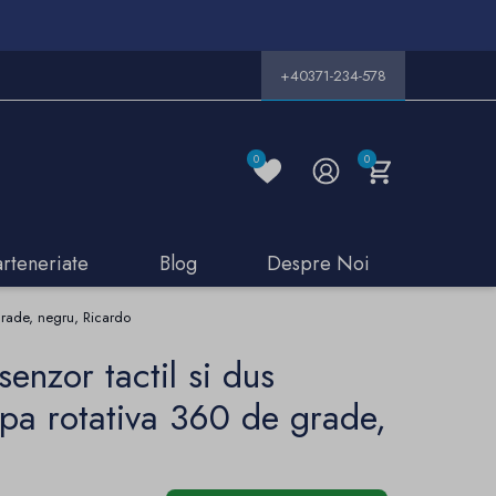
+40371-234-578
0
0
arteneriate
Blog
Despre Noi
e grade, negru, Ricardo
senzor tactil si dus
 pipa rotativa 360 de grade,