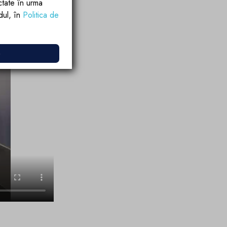
ctate în urma
rdul, în
Politica de
e