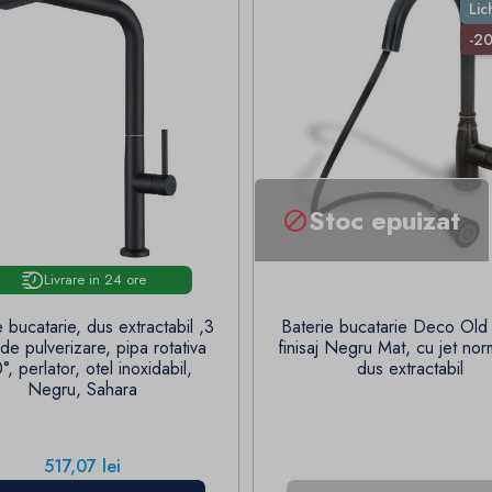
Lic
-2
Stoc epuizat

Livrare in 24 ore
e bucatarie, dus extractabil ,3
Baterie bucatarie Deco Old 
i de pulverizare, pipa rotativa
finisaj Negru Mat, cu jet nor
°, perlator, otel inoxidabil,
dus extractabil
Negru, Sahara
Pret
517,07 lei