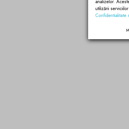
analizelor. Acest
utilizării servicii
Confidentialitate 
M