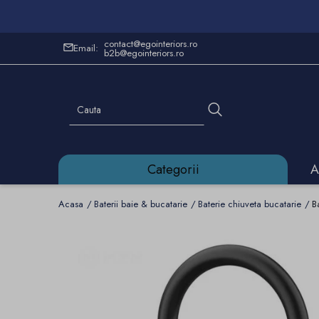
contact@egointeriors.ro
Email:
b2b@egointeriors.ro
Categorii
A
Acasa
Baterii baie & bucatarie
Baterie chiuveta bucatarie
B