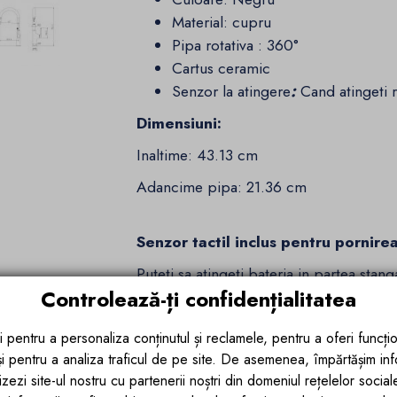
Material: cupru
Pipa rotativa : 360°
Cartus ceramic
Senzor la atingere
:
Cand atingeti 
Dimensiuni:
Inaltime: 43.13 cm
Adancime pipa: 21.36 cm
Senzor tactil inclus pentru pornire
Puteti sa atingeti bateria in partea sta
Controlează-ți confidențialitatea
extractibil si rotirea de pana la 360 de
bucatarie, fiind astfel potrivit pentru ut
i pentru a personaliza conținutul și reclamele, pentru a oferi funcțio
tactil sunt necesare 2 baterii.
 și pentru a analiza traficul de pe site. De asemenea, împărtășim in
Prezentare baterie de bucatarie R
zezi site-ul nostru cu partenerii noștri din domeniul rețelelor sociale, 