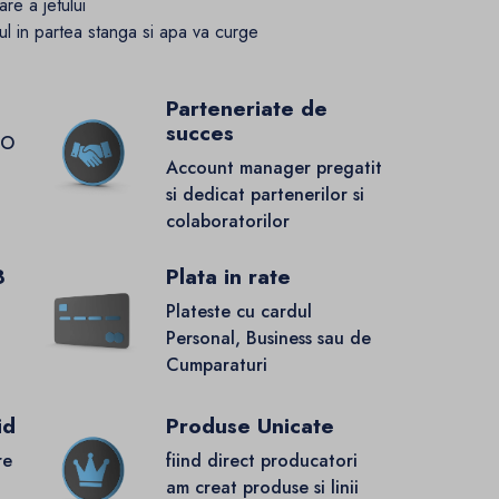
are a jetului
ul in partea stanga si apa va curge
Parteneriate de
succes
GO
Account manager pregatit
si dedicat partenerilor si
colaboratorilor
8
Plata in rate
Plateste cu cardul
Personal, Business sau de
Cumparaturi
id
Produse Unicate
re
fiind direct producatori
.
am creat produse si linii