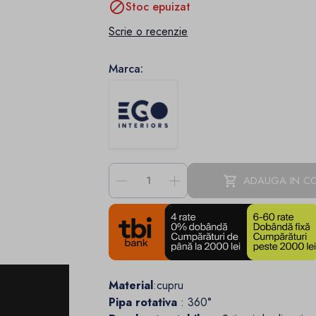

Stoc epuizat
Scrie o recenzie
Marca:
-
+
ADAUGA IN C
Material
:cupru
Pipa rotativa
: 360°