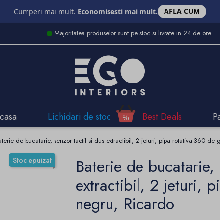
AFLA CUM
Cumperi mai mult.
Economisesti mai mult.
Majoritatea produselor sunt pe stoc si livrate in 24 de ore
casa
Lichidari de stoc
Best Deals
P
aterie de bucatarie, senzor tactil si dus extractibil, 2 jeturi, pipa rotativa 360 d
Stoc epuizat
Baterie de bucatarie, 
extractibil, 2 jeturi,
negru, Ricardo