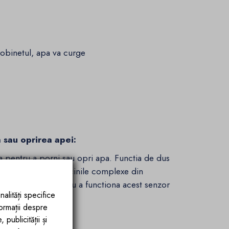
robinetul, apa va curge
a sau oprirea apei:
nga pentru a porni sau opri apa. Functia de dus
 grade, usureaza sarcinile complexe din
ilizarea zilnica. Pentru a functiona acest senzor
nalități specifice
formații despre
icardo:
publicității și