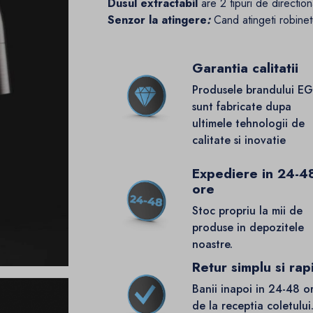
Dusul extractabil
are 2 tipuri de direction
Senzor la atingere
:
Cand atingeti robinet
Garantia calitatii
Produsele brandului E
sunt fabricate dupa
ultimele tehnologii de
calitate si inovatie
Expediere in 24-4
ore
Stoc propriu la mii de
produse in depozitele
noastre.
Retur simplu si rap
Banii inapoi in 24-48 o
de la receptia coletului