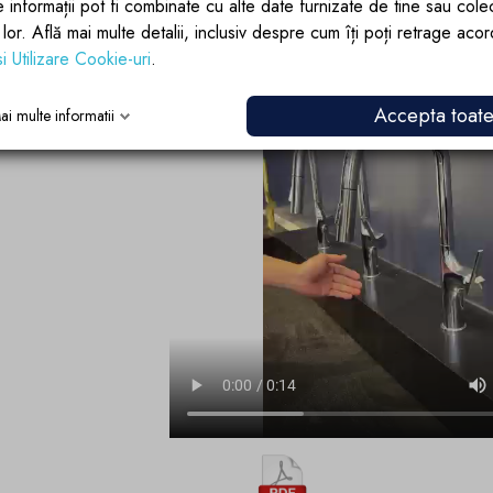
e informații pot fi combinate cu alte date furnizate de tine sau cole
lor lor. Află mai multe detalii, inclusiv despre cum îți poți retrage aco
si Utilizare Cookie-uri
.
Accepta toat
ai multe informatii