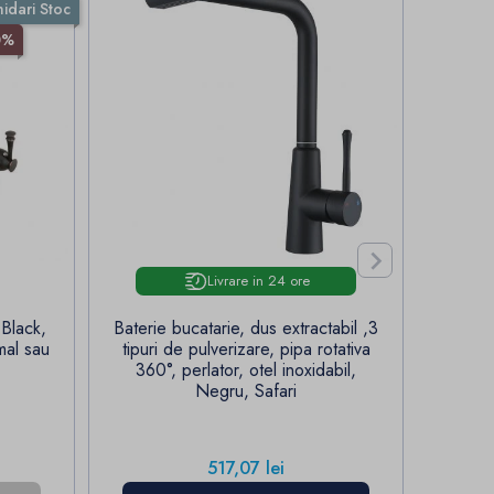
hidari Stoc
0%

Livrare in 24 ore
Black,
Baterie bucatarie, dus extractabil ,3
Baterie
mal sau
tipuri de pulverizare, pipa rotativa
tipuri
360°, perlator, otel inoxidabil,
360°
Negru, Safari
Pret
517,07 lei