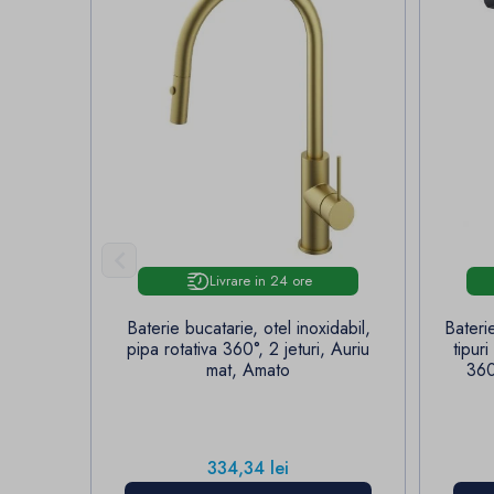

Livrare in 24 ore
Baterie bucatarie, otel inoxidabil,
Bateri
pipa rotativa 360°, 2 jeturi, Auriu
tipur
mat, Amato
360
Pret
334,34 lei