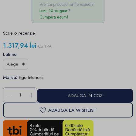
Vrei ca produsul sa fie expediat
Luni, 10 August
Cumpara acum!
Scrie o recenzie
1.317,94 lei
Cu TVA
Latime
Marca:
Ego Interiors
-
+
ADAUGA IN COS
ADAUGA LA WISHLIST