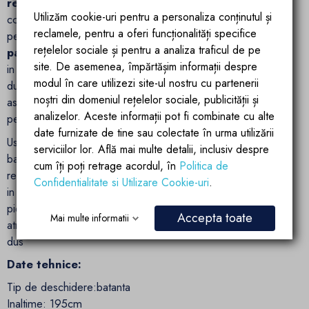
reversibila
si usor de montat in functie de preferintele si
Utilizăm cookie-uri pentru a personaliza conținutul și
configuratia spatiului dumneavoastra. Aceasta caracteristica
reclamele, pentru a oferi funcționalități specifice
permite instalarea
atat pe partea stanga, cat si pe
rețelelor sociale și pentru a analiza traficul de pe
partea dreapta a deschiderii de dus
, oferind libertate
site. De asemenea, împărtășim informații despre
in designul interior. Indiferent de cum este configurata baia
modul în care utilizezi site-ul nostru cu partenerii
dumneavoastra, usa de dus Azure se adapteaza perfect,
noștri din domeniul rețelelor sociale, publicității și
asigurand o integrare armonioasa si functionalitate optima
analizelor. Aceste informații pot fi combinate cu alte
pentru fiecare utilizator.
date furnizate de tine sau colectate în urma utilizării
Usa de dus Azure nu doar ca imbunatateste functionalitatea
serviciilor lor. Află mai multe detalii, inclusiv despre
baii tale, dar transforma spatiul intr-o oaza de relaxare si lux,
cum îți poți retrage acordul, în
Politica de
reflectand standardele inalte ale
brandului Ego Interiors
Confidentialitate si Utilizare Cookie-uri
.
in fiecare aspect. Alege sa iti completezi baia cu aceasta
piesa de mobilier eleganta si practica, care nu doar ca
Accepta toate
Mai multe informatii
atrage privirile, dar si imbunatateste experienta ta zilnica de
dus
Date tehnice:
Tip de deschidere:batanta
Inaltime: 195cm