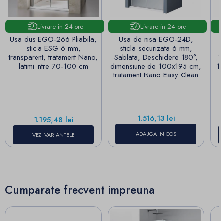
Livrare in 24 ore
Livrare in 24 ore
Usa dus EGO-266 Pliabila,
Usa de nisa EGO-24D,
sticla ESG 6 mm,
sticla securizata 6 mm,
transparent, tratament Nano,
Sablata, Deschidere 180°,
T
latimi intre 70-100 cm
dimensiune de 100x195 cm,
1
tratament Nano Easy Clean
Pret
1.516,13 lei
Pret
1.195,48 lei
ADAUGA IN COS
VEZI VARIANTELE
Cumparate frecvent impreuna