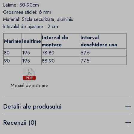
Latime: 80-90cm
Grosimea sticlei: 6 mm
Material: Sticla securizata, aluminiu
Intevalul de ajustare : 2 cm
Interval de
Interval
Marime
Inaltime
montare
deschidere usa
80
195
78-80
67.5
90
195
88-90
77.5
Manual de instalare
Detalii ale produsului
Recenzii (0)