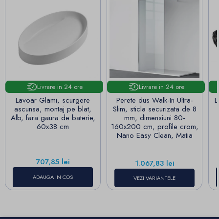
Livrare in 24 ore
Livrare in 24 ore
Lavoar Glami, scurgere
Perete dus Walk-In Ultra-
L
ascunsa, montaj pe blat,
Slim, sticla securizata de 8
Alb, fara gaura de baterie,
mm, dimensiuni 80-
60x38 cm
160x200 cm, profile crom,
Nano Easy Clean, Matia
Pret
707,85 lei
Pret
1.067,83 lei
ADAUGA IN COS
VEZI VARIANTELE