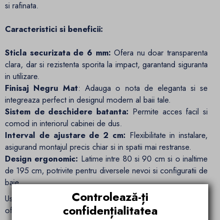
si rafinata.
Caracteristici si beneficii:
Sticla securizata de 6 mm:
Ofera nu doar transparenta
clara, dar si rezistenta sporita la impact, garantand siguranta
in utilizare.
Finisaj Negru Mat
: Adauga o nota de eleganta si se
integreaza perfect in designul modern al baii tale.
Sistem de deschidere batanta:
Permite acces facil si
comod in interiorul cabinei de dus.
Interval de ajustare de 2 cm:
Flexibilitate in instalare,
asigurand montajul precis chiar si in spatii mai restranse.
Design ergonomic:
Latime intre 80 si 90 cm si o inaltime
de 195 cm, potrivite pentru diversele nevoi si configuratii de
baie.
Controlează-ți
Usa de dus Azure de la Ego Interiors este proiectata sa
confidențialitatea
ofere flexibilitate maxima in amenajarea baii dvs., fiind