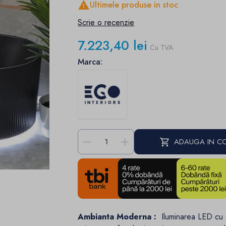

Ultimele produse in stoc
Scrie o recenzie
7.223,40 lei
Cu TVA
Marca:
-
+
ADAUGA IN C
Ambianta Moderna :
Iluminarea LED cu 