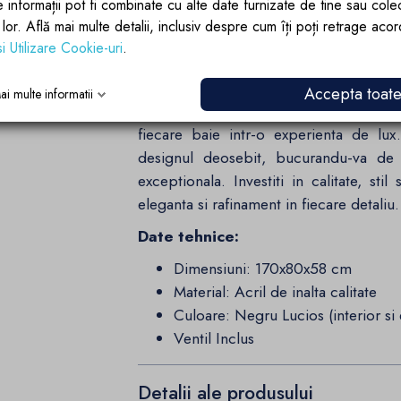
Detalii Incluse pentru Un Plus de C
e informații pot fi combinate cu alte date furnizate de tine sau cole
lor lor. Află mai multe detalii, inclusiv despre cum îți poți retrage aco
Preaplin si ventil inclus:
Preaplinu
si Utilizare Cookie-uri
.
incluse pentru a completa armonios de
doar adauga functionalitate, ci si contrib
Accepta toat
ai multe informatii
Alegeti cada de baie freestanding El
fiecare baie intr-o experienta de lux
designul deosebit, bucurandu-va de
exceptionala. Investiti in calitate, st
eleganta si rafinament in fiecare detaliu.
Date tehnice:
Dimensiuni: 170x80x58 cm
Material: Acril de inalta calitate
Culoare: Negru Lucios (interior si 
Ventil Inclus
Detalii ale produsului