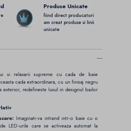
id
Produse Unicate
re
fiind direct producatori
.
am creat produse si linii
unicate
lui si relaxarii supreme cu cada de baie
Aceasta cada extraordinara, cu un finisaj negru
la exterior, redefineste luxul in designul bailor
lativ
scare:
Imaginati-va intrand intr-o baie cu o
t de LED-urile care se activeaza automat la