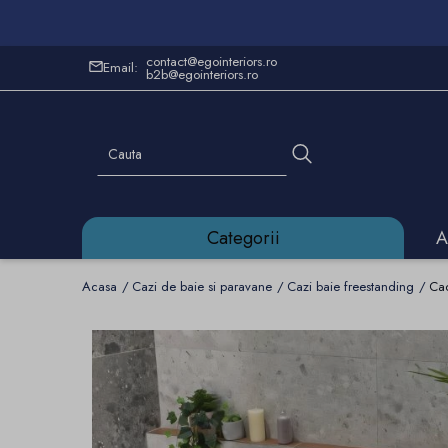
contact@egointeriors.ro
Email:
b2b@egointeriors.ro
Categorii
A
Acasa
Cazi de baie si paravane
Cazi baie freestanding
Cad