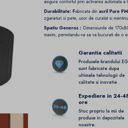
asigura confortul prin activarea automata a l
Durabilitate: F
abricata din
acril Pure 
zgarieturi si pete, usor de curatat si mentin
Spatiu Generos :
Dimensiunile de 170x80
maxim, permitandu-va sa va bucurati de o ex
Garantia calitatii
Produsele brandului E
sunt fabricate dupa
ultimele tehnologii de
calitate si inovatie
Expediere in 24-4
ore
Stoc propriu la mii de
produse in depozitele
noastre.