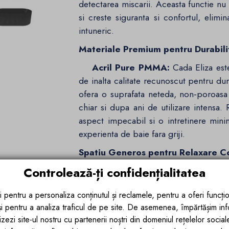
detectarea miscarii. Aceasta functie n
si creste siguranta si confortul, elimi
intuneric.
Materiale Premium pentru Durabilita
Acril Pure PMMA:
Cada Eliza est
de inalta calitate recunoscut pentru dur
ofera o suprafata neteda, non-poroasa
chiar si dupa ani de utilizare intensa. 
aspect impecabil si o intretinere min
experienta de baie fara griji.
Spatiu Generos pentru Relaxare 
Controlează-ți confidențialitatea
Dimensiuni optime:
Cu dimensiuni 
generos care permite intinderea confor
i pentru a personaliza conținutul și reclamele, pentru a oferi funcțio
baile lungi si relaxante sau o reimpro
 și pentru a analiza traficul de pe site. De asemenea, împărtășim in
necesar pentru a va relaxa complet.
zezi site-ul nostru cu partenerii noștri din domeniul rețelelor sociale, 