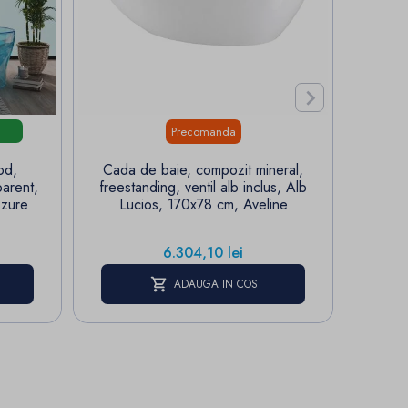

Precomanda
od,
Cada de baie, compozit mineral,
Cad
parent,
freestanding, ventil alb inclus, Alb
Coroi
Azure
Lucios, 170x78 cm, Aveline
cm, I
Pret
6.304,10 lei
ADAUGA IN COS