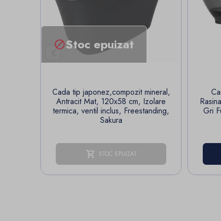
Stoc epuizat


Cada tip japonez,compozit mineral,
Ca
Antracit Mat, 120x58 cm, Izolare
Rasina
termica, ventil inclus, Freestanding,
Gri F
Sakura
STOC EPUIZAT