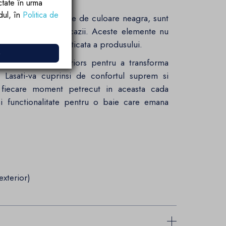
onfort
ctate în urma
rdul, în
Politica de
l si ventilul, ambele de culoare neagra, sunt
signul elegant al cazii. Aceste elemente nu
uie la estetica sofisticata a produsului.
e
iza de la Ego Interiors pentru a transforma
. Lasati-va cuprinsi de confortul suprem si
 fiecare moment petrecut in aceasta cada
il si functionalitate pentru o baie care emana
exterior)