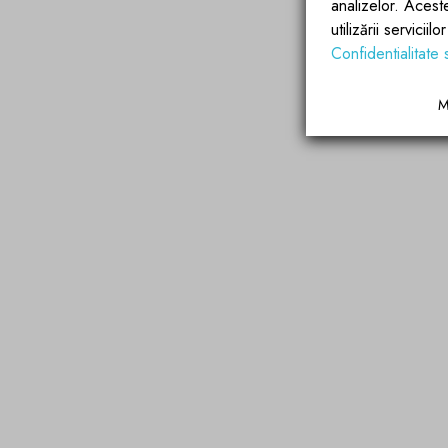
analizelor. Acest
utilizării servicii
Confidentialitate 
M