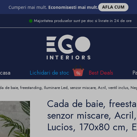
AFLA CUM
Cumperi mai mult.
Economisesti mai mult.
Majoritatea produselor sunt pe stoc si livrate in 24 de ore
casa
Lichidari de stoc
Best Deals
P
a de baie, freestanding, Iluminare Led, senzor miscare, Acril, ventil inclus, N
Cada de baie, freesta
senzor miscare, Acril,
Lucios, 170x80 cm, E