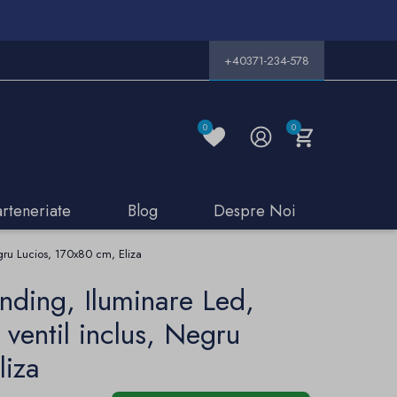
+40371-234-578
0
0
arteneriate
Blog
Despre Noi
egru Lucios, 170x80 cm, Eliza
nding, Iluminare Led,
 ventil inclus, Negru
liza