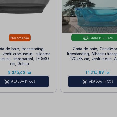
Livrare in 24 ore
Precomanda
da de baie, freestanding,
Cada de baie, CristalMo
, ventil crom inclus, culoarea
freestanding, Albastru trans
umuriu, transparent, 170x80
170x78 cm, ventil inclus, 
cm, Selora
Pret
Pret
8.375,62 lei
11.315,89 lei
ADAUGA IN COS
ADAUGA IN COS