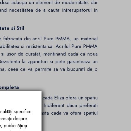
u doar adauga un element de modernitate, dar
nand necesitatea de a cauta intrerupatorul in
te si Stil
e fabricata din acril Pure PMMA, un material
abilitatea si rezistenta sa. Acrilul Pure PMMA
 si usor de curatat, mentinand cada ca noua
Rezistenta la zgarieturi si pete garanteaza un
ima, ceea ce va permite sa va bucurati de o
Completa
de 170x80x58 cm, cada Eliza ofera un spatiu
tabila a corpului. Indiferent daca preferati
nalități specifice
spatare rapida, aceasta cada va ofera spatiul
formații despre
publicității și