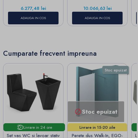
Pret
Pret
6.277,48 lei
10.066,63 lei
ADAUGA IN COS
ADAUGA IN COS
Cumparate frecvent impreuna
Stoc epuizat
Stoc epuizat

Livrare in 24 ore
Livrare in 15-20 zile
lucrătoare!
Set vas WC si lavoar stativ
Perete dus Walk-In, EGO-
L