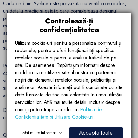
Cada de baie Aveline este prevazuta cu ventil crom inclus,
un detaliu practic si estetic care completeaza designul
produsului. Ventilul crom adauga un accent metalic discret,
Controlează-ți
modern si usor de integrat in amenajarea baii, pastrand un
confidențialitatea
aspect elegant, coerent si bine finisat. Aceasta alegere este
potrivita pentru amenajari in care fiecare element trebuie sa
Utilizăm cookie-uri pentru a personaliza conținutul și
sustina imaginea finala a baii.
reclamele, pentru a oferi funcționalități specifice
rețelelor sociale și pentru a analiza traficul de pe
site. De asemenea, împărtășim informații despre
Prin includerea ventilului crom, produsul ofera un plus de
modul în care utilizezi site-ul nostru cu partenerii
confort in procesul de instalare si contribuie la un rezultat
noștri din domeniul rețelelor sociale, publicității și
vizual armonios. Contrastul fin dintre finisajul roz somon mat
analizelor. Aceste informații pot fi combinate cu alte
si ventilul crom creeaza o nota eleganta, fara a distrage
date furnizate de tine sau colectate în urma utilizării
atentia de la forma fluida a cazii.
serviciilor lor. Află mai multe detalii, inclusiv despre
cum îți poți retrage acordul, în
Politica de
Dimensiune generoasa de 170x78 cm pentru relaxare
Confidentialitate si Utilizare Cookie-uri
.
completa
Accepta toate
Mai multe informatii
Cu dimensiunea de 170x78 cm, cada Aveline Ego Interiors