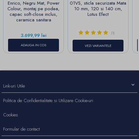
Enrico, Negru Mat, Power
01VS, sticla securizata Mata
Colour, montaj pe podea,
10 mm, 120 si 140 cm,
capac soft-close inclus,
Lotus Efect
ceramica sanitara
(1)
Pret
3.699,99 lei
ADAUGA IN COS
VEZI VARIANTELE
Link-uri Utile
Politica de Confidentialitate si Utilizare Cookie-uri
Cookies
Formular de contact