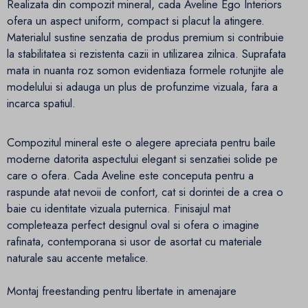
Realizata din compozit mineral, cada Aveline Ego Interiors
ofera un aspect uniform, compact si placut la atingere.
Materialul sustine senzatia de produs premium si contribuie
la stabilitatea si rezistenta cazii in utilizarea zilnica. Suprafata
mata in nuanta roz somon evidentiaza formele rotunjite ale
modelului si adauga un plus de profunzime vizuala, fara a
incarca spatiul.
Compozitul mineral este o alegere apreciata pentru baile
moderne datorita aspectului elegant si senzatiei solide pe
care o ofera. Cada Aveline este conceputa pentru a
raspunde atat nevoii de confort, cat si dorintei de a crea o
baie cu identitate vizuala puternica. Finisajul mat
completeaza perfect designul oval si ofera o imagine
rafinata, contemporana si usor de asortat cu materiale
naturale sau accente metalice.
Montaj freestanding pentru libertate in amenajare