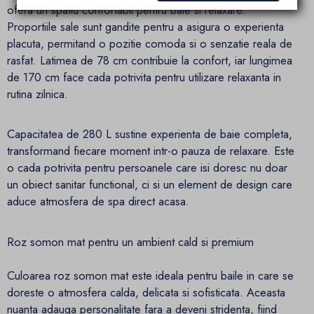
ofera un spatiu confortabil pentru baie si relaxare.
Proportiile sale sunt gandite pentru a asigura o experienta
placuta, permitand o pozitie comoda si o senzatie reala de
rasfat. Latimea de 78 cm contribuie la confort, iar lungimea
de 170 cm face cada potrivita pentru utilizare relaxanta in
rutina zilnica.
Capacitatea de 280 L sustine experienta de baie completa,
transformand fiecare moment intr-o pauza de relaxare. Este
o cada potrivita pentru persoanele care isi doresc nu doar
un obiect sanitar functional, ci si un element de design care
aduce atmosfera de spa direct acasa.
Roz somon mat pentru un ambient cald si premium
Culoarea roz somon mat este ideala pentru baile in care se
doreste o atmosfera calda, delicata si sofisticata. Aceasta
nuanta adauga personalitate fara a deveni stridenta, fiind