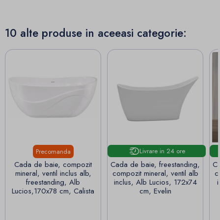
10 alte produse in aceeasi categorie:
Livrare in 24 ore
Precomanda
Cada de baie, compozit
Cada de baie, freestanding,
Ca
mineral, ventil inclus alb,
compozit mineral, ventil alb
c
freestanding, Alb
inclus, Alb Lucios, 172x74
Lucios,170x78 cm, Calista
cm, Evelin