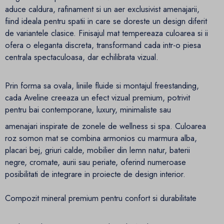
aduce caldura, rafinament si un aer exclusivist amenajarii,
fiind ideala pentru spatii in care se doreste un design diferit
de variantele clasice. Finisajul mat tempereaza culoarea si ii
ofera o eleganta discreta, transformand cada intr-o piesa
centrala spectaculoasa, dar echilibrata vizual.
Prin forma sa ovala, liniile fluide si montajul freestanding,
cada Aveline creeaza un efect vizual premium, potrivit
pentru bai contemporane, luxury, minimaliste sau
amenajari inspirate de zonele de wellness si spa. Culoarea
roz somon mat se combina armonios cu marmura alba,
placari bej, griuri calde, mobilier din lemn natur, baterii
negre, cromate, aurii sau periate, oferind numeroase
posibilitati de integrare in proiecte de design interior.
Compozit mineral premium pentru confort si durabilitate