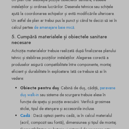
instalațiilor și ordinea lucrărilor. Desenele tehnice sau schițele
ajută la coordonarea echipelor și evită modificările ulterioare.
Un astfel de plan ar trebui pus la punct și când te decizi să iei în
calcul partea
de amenajare baie mică
.
5. Cumpără materialele și obiectele sanitare
necesare
Achiziția materialelor trebuie realizată după finalizarea planului
tehnic și stabilirea pozițiilor instalațiilor. Alegerea corectă a
produselor asigură compatibilitate între componente, montaj
eficient și durabilitate în exploatare. Iată ce trebuie să ai în
vedere:
Obiecte pentru duș
: Cabină de duș, cădiță,
paravane
duș walk-in
sau sisteme de scurgere trebuie alese în
funcție de spațiu și poziția evacuării. Verifică grosimea
sticlei, tipul de etanșare și accesoriile incluse.
Cadă
: Dacă optezi pentru cadă, ia în calcul materialul
(acril, compozit sau fontă), dimensiunea și tipul de montaj.