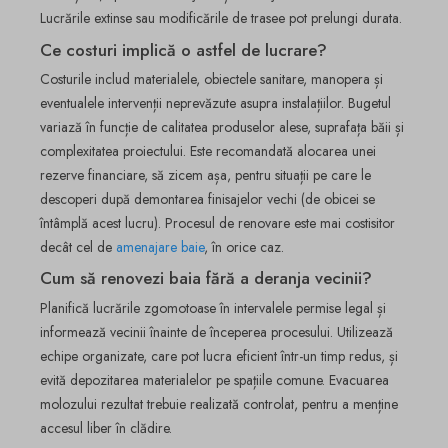
Lucrările extinse sau modificările de trasee pot prelungi durata.
Ce costuri implică o astfel de lucrare?
Costurile includ materialele, obiectele sanitare, manopera și
eventualele intervenții neprevăzute asupra instalațiilor. Bugetul
variază în funcție de calitatea produselor alese, suprafața băii și
complexitatea proiectului. Este recomandată alocarea unei
rezerve financiare, să zicem așa, pentru situații pe care le
descoperi după demontarea finisajelor vechi (de obicei se
întâmplă acest lucru). Procesul de renovare este mai costisitor
decât cel de
amenajare baie
, în orice caz.
Cum să renovezi baia fără a deranja vecinii?
Planifică lucrările zgomotoase în intervalele permise legal și
informează vecinii înainte de începerea procesului. Utilizează
echipe organizate, care pot lucra eficient într-un timp redus, și
evită depozitarea materialelor pe spațiile comune. Evacuarea
molozului rezultat trebuie realizată controlat, pentru a menține
accesul liber în clădire.