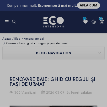
AFLA CUM
Cumperi mai mult.
Economisesti mai mult.
0
0
Acasa
Blog
Amenajare bai
Renovare baie: ghid cu reguli și pași de urmat
BLOG NAVIGATION
RENOVARE BAIE: GHID CU REGULI ȘI
PAȘI DE URMAT
366 Vizualizari
2026-03-09
By
Ionut salajan