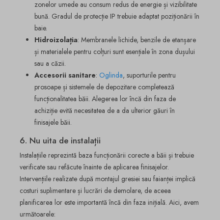
zonelor umede au consum redus de energie și vizibilitate
bună. Gradul de protecție IP trebuie adaptat poziționării în
baie.
Hidroizolația
: Membranele lichide, benzile de etanșare
și materialele pentru colțuri sunt esențiale în zona dușului
sau a căzii.
Accesorii sanitare
:
Oglinda
, suporturile pentru
prosoape și sistemele de depozitare completează
funcționalitatea băii. Alegerea lor încă din faza de
achiziție evită necesitatea de a da ulterior găuri în
finisajele băii.
6. Nu uita de instalații
Instalațiile reprezintă baza funcționării corecte a băii și trebuie
verificate sau refăcute înainte de aplicarea finisajelor.
Intervențiile realizate după montajul gresiei sau faianței implică
costuri suplimentare și lucrări de demolare, de aceea
planificarea lor este importantă încă din faza inițială. Aici, avem
următoarele: