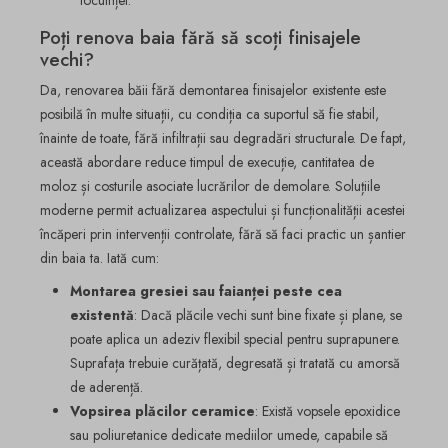
Poți renova baia fără să scoți finisajele
vechi?
Da, renovarea băii fără demontarea finisajelor existente este
posibilă în multe situații, cu condiția ca suportul să fie stabil,
înainte de toate, fără infiltrații sau degradări structurale. De fapt,
această abordare reduce timpul de execuție, cantitatea de
moloz și costurile asociate lucrărilor de demolare. Soluțiile
moderne permit actualizarea aspectului și funcționalității acestei
încăperi prin intervenții controlate, fără să faci practic un șantier
din baia ta. Iată cum:
Montarea gresiei sau faianței peste cea
existentă
: Dacă plăcile vechi sunt bine fixate și plane, se
poate aplica un adeziv flexibil special pentru suprapunere.
Suprafața trebuie curățată, degresată și tratată cu amorsă
de aderență.
Vopsirea plăcilor ceramice
: Există vopsele epoxidice
sau poliuretanice dedicate mediilor umede, capabile să