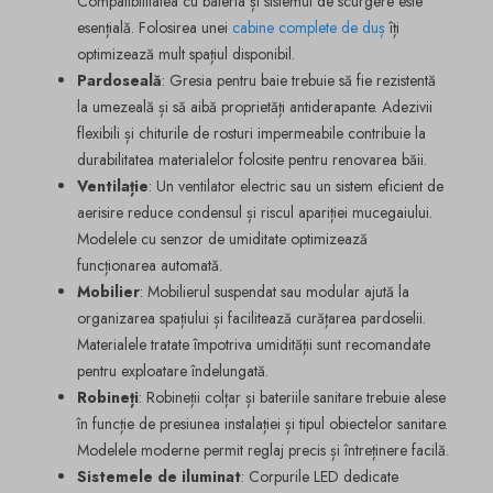
Compatibilitatea cu bateria și sistemul de scurgere este
esențială. Folosirea unei
cabine complete de duș
îți
optimizează mult spațiul disponibil.
Pardoseală
: Gresia pentru baie trebuie să fie rezistentă
la umezeală și să aibă proprietăți antiderapante. Adezivii
flexibili și chiturile de rosturi impermeabile contribuie la
durabilitatea materialelor folosite pentru renovarea băii.
Ventilație
: Un ventilator electric sau un sistem eficient de
aerisire reduce condensul și riscul apariției mucegaiului.
Modelele cu senzor de umiditate optimizează
funcționarea automată.
Mobilier
: Mobilierul suspendat sau modular ajută la
organizarea spațiului și facilitează curățarea pardoselii.
Materialele tratate împotriva umidității sunt recomandate
pentru exploatare îndelungată.
Robineți
: Robineții colțar și bateriile sanitare trebuie alese
în funcție de presiunea instalației și tipul obiectelor sanitare.
Modelele moderne permit reglaj precis și întreținere facilă.
Sistemele de iluminat
: Corpurile LED dedicate