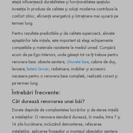
etapă influențează durabilitatea și funcționalitatea spațiului.
Investiția în produse de calitate și soluții moderne contribuie la
confort zilnic, eficiență energetică și întreținere mai ușoară pe
termen lung.
Pentru rezultate predictibile și de calitate superioară, aliniate
așteptărilor tale inițiale, este important să alegi echipamente
compatibile și materiale rezistente la mediul umed. Cumpără
acum de pe Ego Interiors, unde găsești tot ce îți trebuie pentru
renovare baie: obiecte sanitare,
chiuvete baie
, cabine de duș,
lavoare,
baterii lavoar
, radiatoare, mobilier și accesorii
necesare pentru o renovare baie completă, realizată corect și
pe termen lung.
Întrebări frecvente:
Cât durează renovarea unei băi?
Durata depinde de complexitatea lucrărilor și de starea inițială
a instalațiilor. O renovare standard durează, în medie, între 7 și
14 zile lucrătoare, incluzând demontarea, refacerea
instalațiilor, aplicarea finisajelor și montajul obiectelor sanitare.