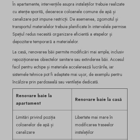
În apartamente, intervențiile asupra instalațiilor trebuie realizate
cu atenție sporită, deoarece coloanele comune de apă și
canalizare pot impune restricții. De asemenea, zgomotul și
transportul materialelor trebuie planificate în intervalele permise.
Spațiul redus necesită organizare eficientă a etapelor și
depozitare temporară a materialelor.
La casă, renovarea băii permite modificări mai ample, inclusiv
repoziționarea obiectelor sanitare sau extinderea băii. Accesul
facil pentru echipe și materiale accelerează lucrările, iar
sistemele tehnice pot fi adaptate mai ușor, de exemplu pentru
încălzire prin pardoseală sau ventilație dedicată.
Renovare baie la
Renovare baie la casă
apartament
Limitări privind poziția
Libertate mai mare în
coloanelor de apă și
modificarea traseelor
canalizare
instalațiilor