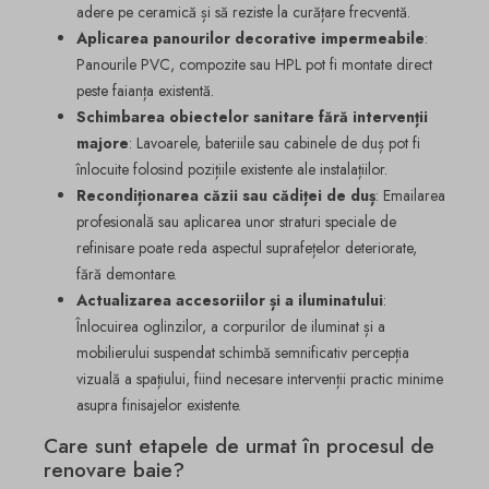
adere pe ceramică și să reziste la curățare frecventă.
Aplicarea panourilor decorative impermeabile
:
Panourile PVC, compozite sau HPL pot fi montate direct
peste faianța existentă.
Schimbarea obiectelor sanitare fără intervenții
majore
: Lavoarele, bateriile sau cabinele de duș pot fi
înlocuite folosind pozițiile existente ale instalațiilor.
Recondiționarea căzii sau cădiței de duș
: Emailarea
profesională sau aplicarea unor straturi speciale de
refinisare poate reda aspectul suprafețelor deteriorate,
fără demontare.
Actualizarea accesoriilor și a iluminatului
:
Înlocuirea oglinzilor, a corpurilor de iluminat și a
mobilierului suspendat schimbă semnificativ percepția
vizuală a spațiului, fiind necesare intervenții practic minime
asupra finisajelor existente.
Care sunt etapele de urmat în procesul de
renovare baie?