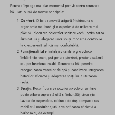
Pentru a înțelege mai clar momentul potrivit pentru renovare
băii, iată o listă de motive principale:
Confort
: O baie renovată asigură întotdeauna o
ergonomie mai bună și o experiență de utilizare mai
plăcută. Înlocuirea obiectelor sanitare vechi, optimizarea
iluminatului și alegerea unor soluții moderne contribuie
la o experiență zilnică mai confortabilă.
Funcționalitate
: Instalațiile sanitare și electrice
îmbătrânite, vechi, pot genera pierderi, presiune scăzută
sau pot funcționa instabil. Renovarea băii permite
reorganizarea traseelor de apă și canalizare, integrarea
bateriilor eficiente și adaptarea spațiului la utilizarea
reală.
Spațiu
: Reconfigurarea poziției obiectelor sanitare
poate elibera suprafață utilă și îmbunătăți circulația.
Lavoarele suspendate, cabinele de duș compacte sau
mobilierul modular ajută la valorificarea eficientă a
băilor mici, de exemplu.