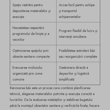
Spațiu restrâns pentru
Acces facil pentru echipe
depozitarea materialelor și
și transportul
execuție
echipamentelor
Necesitatea respectării
Program flexibil de lucru și
programului de liniște și a
intervenții simultane
vecinilor
Optimizarea spațiului prin
Posibilitatea extinderii băii
obiecte sanitare compacte
sau reorganizării complete
Evacuarea molozului
Gestionare directă a
organizată prin zone
deșeurilor și logistică
comune
simplificată
Renovarea băii este un proces care combină planificarea
tehnică, alegerea materialelor potrivite și execuția corectă a
lucrărilor. De la evaluarea instalațiilor și stabilirea bugetului
până la montajul obiectelor sanitare și verificările finale, fiecare