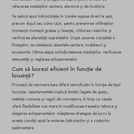
refacerea instalațiilor sanitare, electrice și de încălzire.
Se aplică apoi hidroizolația în zonele expuse direct la apă,
precum dușul sau zona căzii, pentru prevenirea infiltrațiilor.
Urmează montajul gresiei și faianței, chituirea rosturilor și
verificarea planeității suprafețelor. După uscarea completă a
finisajelor, se instalează obiectele sanitare, mobilierul și
accesoriile. Ultima etapă include testarea instalațiilor, verificarea
etanșeității și reglarea echipamentelor.
Cum să lucrezi eficient în funcție de
locuință?
Procesul de renovare baie diferă semnificativ în funcție de tipul
locuinței. Apartamentele implică limitări legate de spațiu,
instalații comune și reguli de conviețuire, în timp ce casele
oferă flexibilitate mai mare în modificarea traseelor tehnice și
alegerea echipamentelor. Adaptarea strategiei de lucru la
aceste condiții ajută la evitarea întârzierilor și a costurilor
suplimentare.