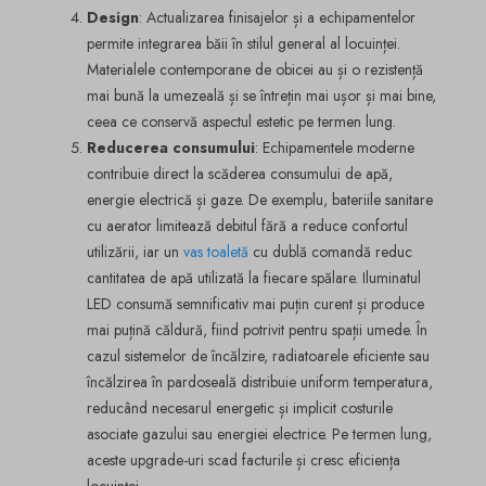
Design
: Actualizarea finisajelor și a echipamentelor
permite integrarea băii în stilul general al locuinței.
Materialele contemporane de obicei au și o rezistență
mai bună la umezeală și se întrețin mai ușor și mai bine,
ceea ce conservă aspectul estetic pe termen lung.
Reducerea consumului
: Echipamentele moderne
contribuie direct la scăderea consumului de apă,
energie electrică și gaze. De exemplu, bateriile sanitare
cu aerator limitează debitul fără a reduce confortul
utilizării, iar un
vas toaletă
cu dublă comandă reduc
cantitatea de apă utilizată la fiecare spălare. Iluminatul
LED consumă semnificativ mai puțin curent și produce
mai puțină căldură, fiind potrivit pentru spații umede. În
cazul sistemelor de încălzire, radiatoarele eficiente sau
încălzirea în pardoseală distribuie uniform temperatura,
reducând necesarul energetic și implicit costurile
asociate gazului sau energiei electrice. Pe termen lung,
aceste upgrade-uri scad facturile și cresc eficiența
locuinței.