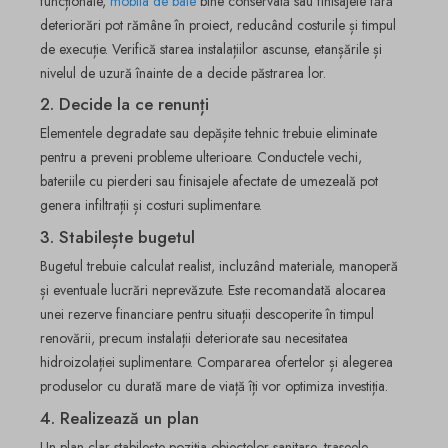
funcționale,
mobila de baie
bine conservată sau finisajele fără
deteriorări pot rămâne în proiect, reducând costurile și timpul
de execuție. Verifică starea instalațiilor ascunse, etanșările și
nivelul de uzură înainte de a decide păstrarea lor.
2. Decide la ce renunți
Elementele degradate sau depășite tehnic trebuie eliminate
pentru a preveni probleme ulterioare. Conductele vechi,
bateriile cu pierderi sau finisajele afectate de umezeală pot
genera infiltrații și costuri suplimentare.
3. Stabilește bugetul
Bugetul trebuie calculat realist, incluzând materiale, manoperă
și eventuale lucrări neprevăzute. Este recomandată alocarea
unei rezerve financiare pentru situații descoperite în timpul
renovării, precum instalații deteriorate sau necesitatea
hidroizolației suplimentare. Compararea ofertelor și alegerea
produselor cu durată mare de viață îți vor optimiza investiția.
4. Realizează un plan
Un plan clar stabilește poziția obiectelor sanitare, traseele