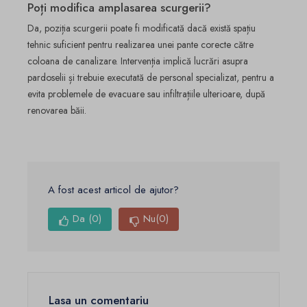
Poți modifica amplasarea scurgerii?
Da, poziția scurgerii poate fi modificată dacă există spațiu
tehnic suficient pentru realizarea unei pante corecte către
coloana de canalizare. Intervenția implică lucrări asupra
pardoselii și trebuie executată de personal specializat, pentru a
evita problemele de evacuare sau infiltrațiile ulterioare, după
renovarea băii.
A fost acest articol de ajutor?
Da
(0)
Nu
(0)
Lasa un comentariu