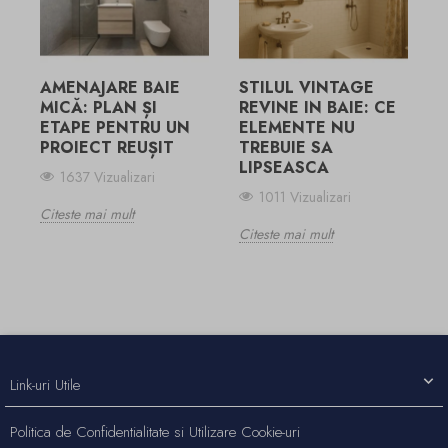
S
AMENAJARE BAIE
STILUL VINTAGE
C
MICĂ: PLAN ȘI
REVINE IN BAIE: CE
ETAPE PENTRU UN
ELEMENTE NU
PROIECT REUȘIT
TREBUIE SA
LIPSEASCA
1637 Vizualizari
1011 Vizualizari
Citeste mai mult
Citeste mai mult
Link-uri Utile
Politica de Confidentialitate si Utilizare Cookie-uri