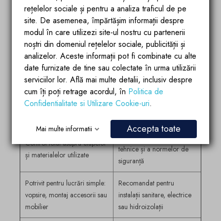
rețelelor sociale și pentru a analiza traficul de pe
echipă specializată. În ambele situații, există avantaje și
site. De asemenea, împărtășim informații despre
dezavantaje, dar în cazul instalațiilor și a hidroizolației de
modul în care utilizezi site-ul nostru cu partenerii
obicei va fi necesar să colaborezi cu o echipă specializată.
noștri din domeniul rețelelor sociale, publicității și
analizelor. Aceste informații pot fi combinate cu alte
Cu o echipă de
Singur în sistem DIY
date furnizate de tine sau colectate în urma utilizării
profesioniști
serviciilor lor. Află mai multe detalii, inclusiv despre
cum îți poți retrage acordul, în
Politica de
Execuție rapidă datorită
Costuri inițiale mai reduse,
Confidentialitate si Utilizare Cookie-uri
.
experienței și organizării
fără manoperă specializată
echipei
Accepta toate
Mai multe informatii
Respectarea standardelor
Control total asupra etapelor
tehnice și a normelor de
și materialelor utilizate
siguranță
Potrivit pentru lucrări simple:
Recomandat pentru
vopsire, montaj accesorii sau
instalații sanitare, electrice
mobilier
sau hidroizolații