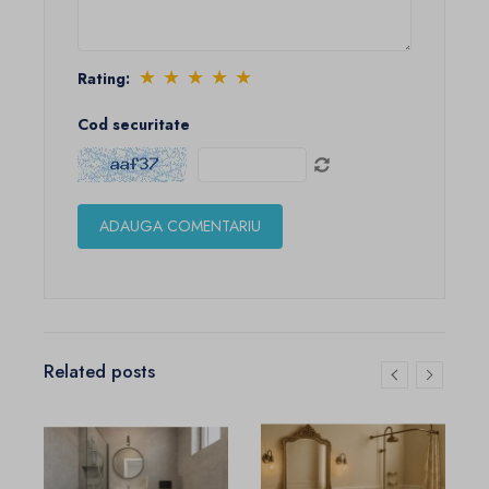
★
★
★
★
★
Rating:
Cod securitate
Related posts
7
F
P