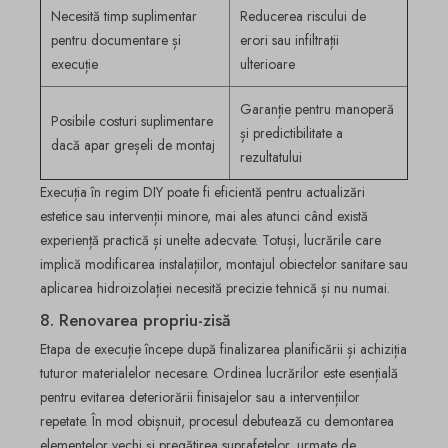
Necesită timp suplimentar
Reducerea riscului de
pentru documentare și
erori sau infiltrații
execuție
ulterioare
Garanție pentru manoperă
Posibile costuri suplimentare
și predictibilitate a
dacă apar greșeli de montaj
rezultatului
Execuția în regim DIY poate fi eficientă pentru actualizări
estetice sau intervenții minore, mai ales atunci când există
experiență practică și unelte adecvate. Totuși, lucrările care
implică modificarea instalațiilor, montajul obiectelor sanitare sau
aplicarea hidroizolației necesită precizie tehnică și nu numai.
8. Renovarea propriu-zisă
Etapa de execuție începe după finalizarea planificării și achiziția
tuturor materialelor necesare. Ordinea lucrărilor este esențială
pentru evitarea deteriorării finisajelor sau a intervențiilor
repetate. În mod obișnuit, procesul debutează cu demontarea
elementelor vechi și pregătirea suprafețelor, urmate de