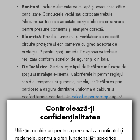
Sanitară
: Include alimentarea cu apă și evacuarea către
canalizare. Conductele vechi sau corodate trebuie
înlocuite, iar traseele adaptate poziției obiectelor sanitare
pentru presiune constantă și etanșare corectă.
Electrică
: Prizele, iluminatul și ventilatoarele necesită
circuite protejate și echipamente cu grad adecvat de
protecție IP pentru spații umede. Poziționarea trebuie
realizată conform zonelor de siguranță din baie.
De încălzire
: Se stabilește tipul de încălzire în funcție de
spațiu și instalația existentă. Caloriferele îți permit reglajul
rapid al temperaturii și montaj simplu, iar încălzirea prin
pardoseală asigură distribuție uniformă a căldurii și
confort termic constant. Un
calorifer portprosop
asigură
căldura necesară într-o baie de dimensiuni reduse.
Controlează-ți
confidențialitatea
7. Hotărăște cum execuți lucrările
Modul de execuție influențează direct durata renovării,
Utilizăm cookie-uri pentru a personaliza conținutul și
costurile finale și calitatea rezultatului. Depinde doar de tine și
reclamele, pentru a oferi funcționalități specifice
resursele propriii dacă optezi pentru DIY sau colaborezi cu o