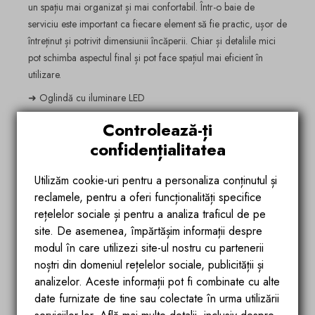
un spațiu mai organizat și mai confortabil. Într-o baie de
serviciu este important ca fiecare element să fie practic, ușor de
întreținut și potrivit dimensiunii încăperii. Chiar și detaliile mici
pot schimba aspectul final și pot face spațiul mai eficient în
utilizare.
➜ Oglindă cu iluminare LED
Ajută la o vizibilitate mai bună și contribuie la un decor
Controlează-ți
modern, mai aerisit. Modelele cu dezaburire sau touch sunt
confidențialitatea
utile în utilizarea zilnică.
➜ Suport pentru prosoape
Utilizăm cookie-uri pentru a personaliza conținutul și
reclamele, pentru a oferi funcționalități specifice
Păstrează prosoapele organizate și la îndemână. Variantele
rețelelor sociale și pentru a analiza traficul de pe
compacte sau cele montate pe perete economisesc spațiu.
site. De asemenea, împărtășim informații despre
➜ Dozator pentru săpun
modul în care utilizezi site-ul nostru cu partenerii
noștri din domeniul rețelelor sociale, publicității și
Contribuie la un aspect ordonat și ajută la organizarea zonei
analizelor. Aceste informații pot fi combinate cu alte
lavoarului. Poți alege modele suspendate sau variante de blat.
date furnizate de tine sau colectate în urma utilizării
➜ Etajere și rafturi compacte