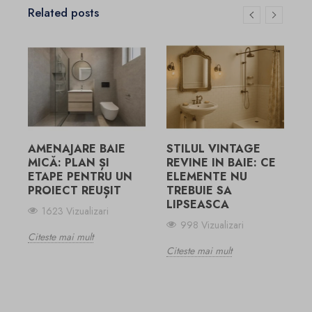
Related posts
7
F
P
S
AMENAJARE BAIE
STILUL VINTAGE
C
MICĂ: PLAN ȘI
REVINE IN BAIE: CE
ETAPE PENTRU UN
ELEMENTE NU
PROIECT REUȘIT
TREBUIE SA
LIPSEASCA
1623 Vizualizari
998 Vizualizari
Citeste mai mult
Citeste mai mult