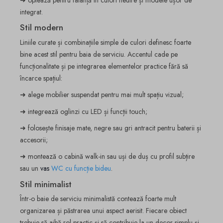
integrat.
Stil modern
Liniile curate și combinațiile simple de culori definesc foarte
bine acest stil pentru baia de serviciu. Accentul cade pe
funcționalitate și pe integrarea elementelor practice fără să
încarce spațiul:
➜ alege mobilier suspendat pentru mai mult spațiu vizual;
➜ integrează oglinzi cu LED și funcții touch;
➜ folosește finisaje mate, negre sau gri antracit pentru baterii și
accesorii;
➜ montează o cabină walk-in sau uși de duș cu profil subțire
sau un
vas
WC cu funcție bideu
.
Stil minimalist
Într-o baie de serviciu minimalistă contează foarte mult
organizarea și păstrarea unui aspect aerisit. Fiecare obiect
trebuie să aibă rol practic și să contribuie la un decor simplu și