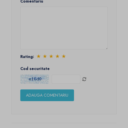
Comentariu
★
★
★
★
★
Rating:
Cod securitate