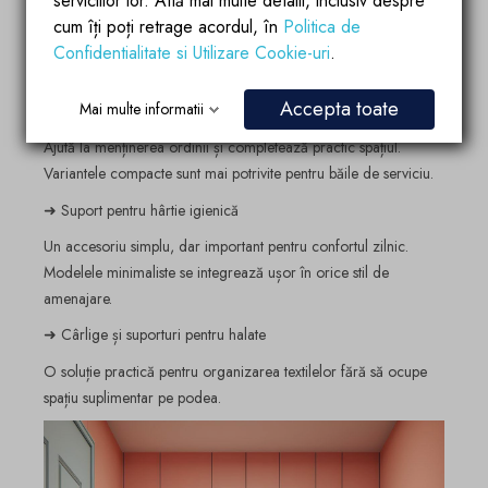
serviciilor lor. Află mai multe detalii, inclusiv despre
Sunt utile pentru depozitarea produselor de igienă fără să
cum îți poți retrage acordul, în
Politica de
încarce încăperea. Modelele înguste funcționează foarte bine în
Confidentialitate si Utilizare Cookie-uri
.
băile mici.
Accepta toate
Mai multe informatii
➜ Coș pentru rufe și coș pentru gunoi
Ajută la menținerea ordinii și completează practic spațiul.
Variantele compacte sunt mai potrivite pentru băile de serviciu.
➜ Suport pentru hârtie igienică
Un accesoriu simplu, dar important pentru confortul zilnic.
Modelele minimaliste se integrează ușor în orice stil de
amenajare.
➜ Cârlige și suporturi pentru halate
O soluție practică pentru organizarea textilelor fără să ocupe
spațiu suplimentar pe podea.