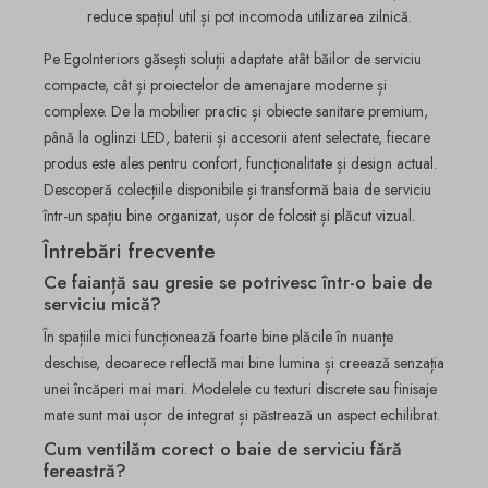
reduce spațiul util și pot incomoda utilizarea zilnică.
Pe EgoInteriors găsești soluții adaptate atât băilor de serviciu
compacte, cât și proiectelor de amenajare moderne și
complexe. De la mobilier practic și obiecte sanitare premium,
până la oglinzi LED, baterii și accesorii atent selectate, fiecare
produs este ales pentru confort, funcționalitate și design actual.
Descoperă colecțiile disponibile și transformă baia de serviciu
într-un spațiu bine organizat, ușor de folosit și plăcut vizual.
Întrebări frecvente
Ce faianță sau gresie se potrivesc într-o baie de
serviciu mică?
În spațiile mici funcționează foarte bine plăcile în nuanțe
deschise, deoarece reflectă mai bine lumina și creează senzația
unei încăperi mai mari. Modelele cu texturi discrete sau finisaje
mate sunt mai ușor de integrat și păstrează un aspect echilibrat.
Cum ventilăm corect o baie de serviciu fără
fereastră?