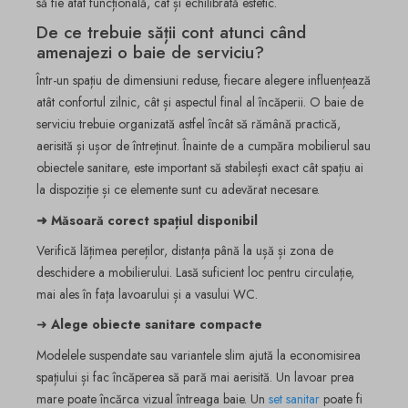
să fie atât funcțională, cât și echilibrată estetic.
De ce trebuie sății cont atunci când
amenajezi o baie de serviciu?
Într-un spațiu de dimensiuni reduse, fiecare alegere influențează
atât confortul zilnic, cât și aspectul final al încăperii. O baie de
serviciu trebuie organizată astfel încât să rămână practică,
aerisită și ușor de întreținut. Înainte de a cumpăra mobilierul sau
obiectele sanitare, este important să stabilești exact cât spațiu ai
la dispoziție și ce elemente sunt cu adevărat necesare.
➜ Măsoară corect spațiul disponibil
Verifică lățimea pereților, distanța până la ușă și zona de
deschidere a mobilierului. Lasă suficient loc pentru circulație,
mai ales în fața lavoarului și a vasului WC.
➜
Alege obiecte sanitare compacte
Modelele suspendate sau variantele slim ajută la economisirea
spațiului și fac încăperea să pară mai aerisită. Un lavoar prea
mare poate încărca vizual întreaga baie. Un
set sanitar
poate fi