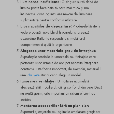
Iluminarea insuficientă:
O singură sursă slabă de
lumină poate face baia să pară mai mică și mai
întunecată. Zona oglinzii are nevoie de iluminare
suplimentară pentru confort în utilizare.
Lipsa spațiilor de depozitare:
Produsele lăsate la
vedere ocupă rapid blatul lavoarului și creează
dezordine. Rafturile suspendate și mobilierul
compartimentat ajută la organizare.
Alegerea unor materiale greu de întreținut:
Suprafețele sensibile la umezeală sau finisajele care
păstrează ușor urmele de apă pot necesita întreținere
constantă. Este foarte important, de exemplu, materialul
unei
chiuvete
atunci când alegi un model.
Ignorarea ventilației:
Umiditatea acumulată
afectează atât mobilierul, cât și confortul din baie. Dacă
nu există geam, este important un sistem eficient de
aerisire.
Montarea accesoriilor fără un plan clar:
Suporturile, etajerele sau oglinzile amplasate greșit pot