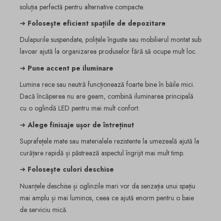
soluția perfectă pentru alternative compacte.
➜
Folosește eficient spațiile de depozitare
Dulapurile suspendate, polițele înguste sau mobilierul montat sub
lavoar ajută la organizarea produselor fără să ocupe mult loc.
➜
Pune accent pe iluminare
Lumina rece sau neutră funcționează foarte bine în băile mici.
Dacă încăperea nu are geam, combină iluminarea principală
cu o oglindă LED pentru mai mult confort.
➜
Alege finisaje ușor de întreținut
Suprafețele mate sau materialele rezistente la umezeală ajută la
curățare rapidă și păstrează aspectul îngrijit mai mult timp.
➜
Folosește culori deschise
Nuanțele deschise și oglinzile mari vor da senzația unui spațiu
mai amplu și mai luminos, ceea ce ajută enorm pentru o baie
de serviciu mică.