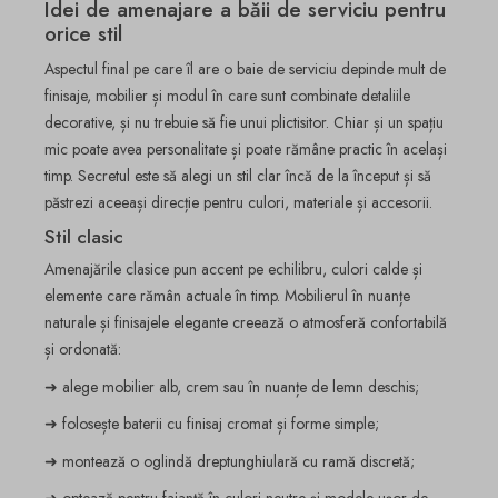
Idei de amenajare a băii de serviciu pentru
orice stil
Aspectul final pe care îl are o baie de serviciu depinde mult de
finisaje, mobilier și modul în care sunt combinate detaliile
decorative, și nu trebuie să fie unui plictisitor. Chiar și un spațiu
mic poate avea personalitate și poate rămâne practic în același
timp. Secretul este să alegi un stil clar încă de la început și să
păstrezi aceeași direcție pentru culori, materiale și accesorii.
Stil clasic
Amenajările clasice pun accent pe echilibru, culori calde și
elemente care rămân actuale în timp. Mobilierul în nuanțe
naturale și finisajele elegante creează o atmosferă confortabilă
și ordonată:
➜ alege mobilier alb, crem sau în nuanțe de lemn deschis;
➜ folosește baterii cu finisaj cromat și forme simple;
➜ montează o oglindă dreptunghiulară cu ramă discretă;
➜ optează pentru faianță în culori neutre și modele ușor de