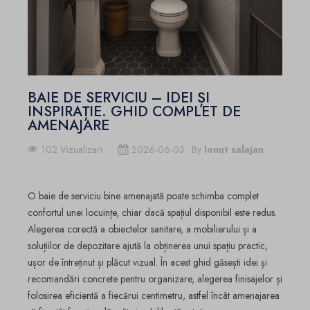
BAIE DE SERVICIU – IDEI ȘI
INSPIRAȚIE. GHID COMPLET DE
AMENAJARE
102 Vizualizari
2026-06-03
By
Ionut salajan
O baie de serviciu bine amenajată poate schimba complet
confortul unei locuințe, chiar dacă spațiul disponibil este redus.
Alegerea corectă a obiectelor sanitare, a mobilierului și a
soluțiilor de depozitare ajută la obținerea unui spațiu practic,
ușor de întreținut și plăcut vizual. În acest ghid găsești idei și
recomandări concrete pentru organizare, alegerea finisajelor și
folosirea eficientă a fiecărui centimetru, astfel încât amenajarea