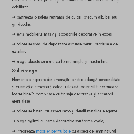
echilibrat:
➜ păstrează o paletă restrânsă de culori, precum alb, bej sau
gri deschis;
➜ evită mobilierul masiv și accesoriile decorative în exces;
➜ folosește spații de depozitare ascunse pentru produsele de
uz zilnic;
➜ alege obiecte sanitare cu forme simple și muchii fine.
Stil vintage
Elementele inspirate din amenajările retro adaugă personalitate
și creează o atmosferă caldă, relaxată. Acest stil funcționează
foarte bine în combinație cu finisaje decorative și accesorii
atent alese.
➜ folosește baterii cu aspect retro și detalii metalice elegante;
➜ alege oglinzi cu rame decorative sau forme ovale;
➜ integrează
mobilier pentru baie
cu aspect de lemn natural