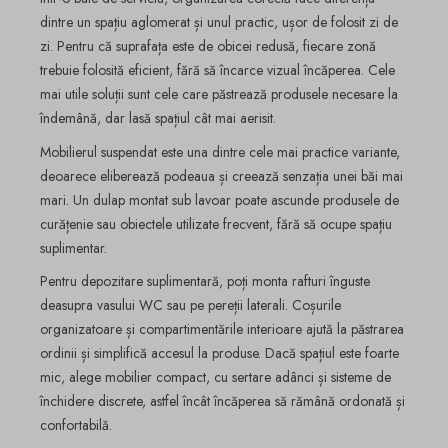
dintre un spațiu aglomerat și unul practic, ușor de folosit zi de
zi. Pentru că suprafața este de obicei redusă, fiecare zonă
trebuie folosită eficient, fără să încarce vizual încăperea. Cele
mai utile soluții sunt cele care păstrează produsele necesare la
îndemână, dar lasă spațiul cât mai aerisit.
Mobilierul suspendat este una dintre cele mai practice variante,
deoarece eliberează podeaua și creează senzația unei băi mai
mari. Un dulap montat sub lavoar poate ascunde produsele de
curățenie sau obiectele utilizate frecvent, fără să ocupe spațiu
suplimentar.
Pentru depozitare suplimentară, poți monta rafturi înguste
deasupra vasului WC sau pe pereții laterali. Coșurile
organizatoare și compartimentările interioare ajută la păstrarea
ordinii și simplifică accesul la produse. Dacă spațiul este foarte
mic, alege mobilier compact, cu sertare adânci și sisteme de
închidere discrete, astfel încât încăperea să rămână ordonată și
confortabilă.