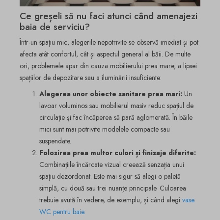
Ce greșeli să nu faci atunci când amenajezi
baia de serviciu?
Într-un spațiu mic, alegerile nepotrivite se observă imediat și pot
afecta atât confortul, cât și aspectul general al băii. De multe
ori, problemele apar din cauza mobilierului prea mare, a lipsei
spațiilor de depozitare sau a iluminării insuficiente:
Alegerea unor obiecte sanitare prea mari:
Un
lavoar voluminos sau mobilierul masiv reduc spațiul de
circulație și fac încăperea să pară aglomerată. În băile
mici sunt mai potrivite modelele compacte sau
suspendate.
Folosirea prea multor culori și finisaje diferite:
Combinațiile încărcate vizual creează senzația unui
spațiu dezordonat. Este mai sigur să alegi o paletă
simplă, cu două sau trei nuanțe principale. Culoarea
trebuie avută în vedere, de exemplu, și când alegi
vase
WC pentru baie
.