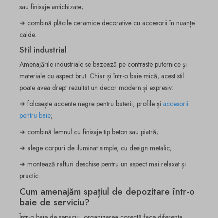
sau finisaje antichizate;
➜ combină plăcile ceramice decorative cu accesorii în nuanțe
calde.
Stil industrial
Amenajările industriale se bazează pe contraste puternice și
materiale cu aspect brut. Chiar și într-o baie mică, acest stil
poate avea drept rezultat un decor modern și expresiv:
➜ folosește accente negre pentru baterii, profile și
accesorii
pentru baie
;
➜ combină lemnul cu finisaje tip beton sau piatră;
➜ alege corpuri de iluminat simple, cu design metalic;
➜ montează rafturi deschise pentru un aspect mai relaxat și
practic.
Cum amenajăm spațiul de depozitare într-o
baie de serviciu?
Într-o baie de serviciu, organizarea corectă face diferența