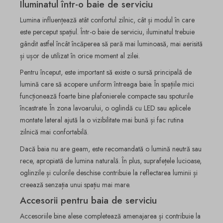
Iluminatul într-o baie de serviciu
Lumina influențează atât confortul zilnic, cât și modul în care
este perceput spațiul. Într-o baie de serviciu, iluminatul trebuie
gândit astfel încât încăperea să pară mai luminoasă, mai aerisită
și ușor de utilizat în orice moment al zilei.
Pentru început, este important să existe o sursă principală de
lumină care să acopere uniform întreaga baie. În spațiile mici
funcționează foarte bine plafonierele compacte sau spoturile
încastrate. În zona lavoarului, o oglindă cu LED sau aplicele
montate lateral ajută la o vizibilitate mai bună și fac rutina
zilnică mai confortabilă.
Dacă baia nu are geam, este recomandată o lumină neutră sau
rece, apropiată de lumina naturală. În plus, suprafețele lucioase,
oglinzile și culorile deschise contribuie la reflectarea luminii și
creează senzația unui spațiu mai mare.
Accesorii pentru baia de serviciu
Accesoriile bine alese completează amenajarea și contribuie la