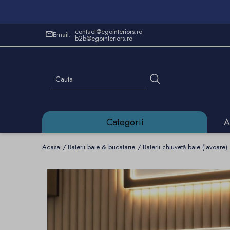
contact@egointeriors.ro
Email:
b2b@egointeriors.ro
Categorii
A
Acasa
Baterii baie & bucatarie
Baterii chiuvetă baie (lavoare)