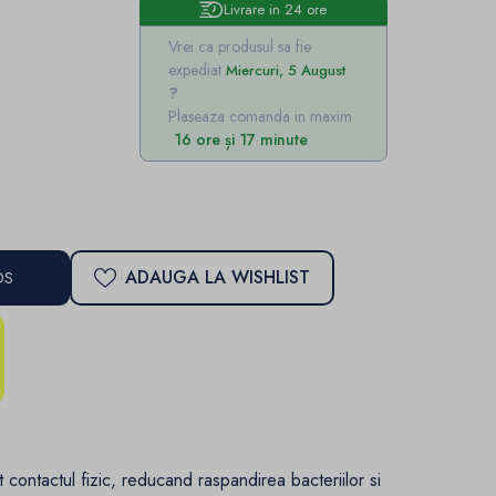
Livrare in 24 ore
Vrei ca produsul sa fie
expediat
Miercuri, 5 August
Plaseaza comanda in maxim
16 ore și 17 minute
ADAUGA LA WISHLIST
OS
 contactul fizic, reducand raspandirea bacteriilor si