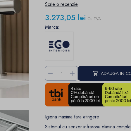
Scrie o recenzie
3.273,05 lei
Cu TVA
Marca:
-
+
ADAUGA IN C
Igiena maxima fara atingere
Sistemul cu senzor infrarosu elimina complet