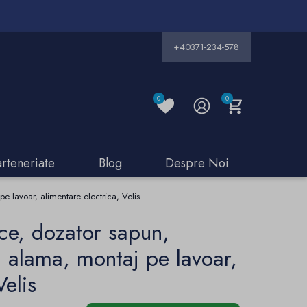
+40371-234-578
0
0
arteneriate
Blog
Despre Noi
e lavoar, alimentare electrica, Velis
ece, dozator sapun,
, alama, montaj pe lavoar,
Velis