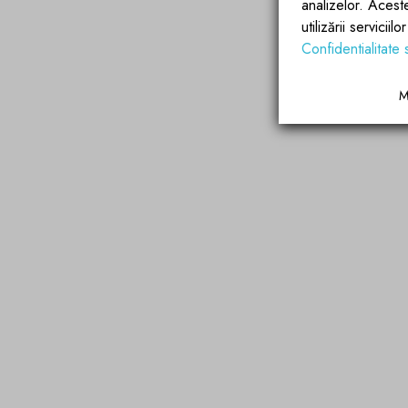
analizelor. Acest
utilizării servicii
Confidentialitate 
M