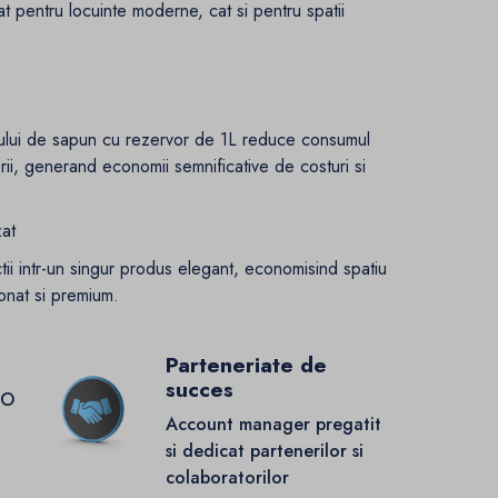
at pentru locuinte moderne, cat si pentru spatii
orului de sapun cu rezervor de 1L reduce consumul
ii, generand economii semnificative de costuri si
zat
ctii intr-un singur produs elegant, economisind spatiu
onat si premium.
Parteneriate de
succes
GO
Account manager pregatit
si dedicat partenerilor si
colaboratorilor