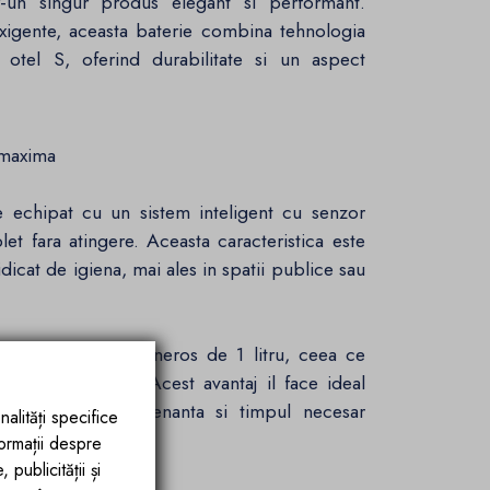
-un singur produs elegant si performant.
xigente, aceasta baterie combina tehnologia
tel S, oferind durabilitate si un aspect
 maxima
e echipat cu un sistem inteligent cu senzor
let fara atingere. Aceasta caracteristica este
dicat de igiena, mai ales in spatii publice sau
de un rezervor generos de 1 litru, ceea ce
utine reumpleri. Acest avantaj il face ideal
 costurile de mentenanta si timpul necesar
nalități specifice
formații despre
publicității și