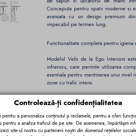
de sapun si uscatorul de maini intr
Conceputa pentru spatii moderne si e
avansata cu un design premium din o
impecabil pe termen lung.
Functionalitate completa pentru igiena
Modelul Velis de la Ego Interiors est
infrarosu, care permite utilizarea comp
esentiala pentru mentinerea unui nivel ri
zone cu trafic intens.
Dozatorul de sapun integrat dispune 
Controlează-ți confidențialitatea
inseamna o autonomie extinsa si mai p
pentru utilizare frecventa, reducand
i pentru a personaliza conținutul și reclamele, pentru a oferi funcțio
intretinerii.
 și pentru a analiza traficul de pe site. De asemenea, împărtășim in
zezi site-ul nostru cu partenerii noștri din domeniul rețelelor sociale, 