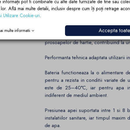
e informații pot fi combinate cu alte date furnizate de tine sau cole
Uscare rapida si eficienta
lor lor. Află mai multe detalii, inclusiv despre cum îți poți retrage aco
si Utilizare Cookie-uri
.
Echipata cu un motor digital brushles
flux de aer puternic de pana la 80 m/
Accepta toat
ai multe informatii
secunde. Cu o putere totala de 1000
prosoapelor de hartie, contribuind la u
Performanta tehnica adaptata utilizarii i
Bateria functioneaza la o alimentare
pentru a rezista in conditii variate de 
este de 25–40°C, iar pentru apa in
indiferent de mediul ambient.
Presiunea apei suportata intre 1 si 8 
instalatiilor sanitare, iar timpul max
de apa.