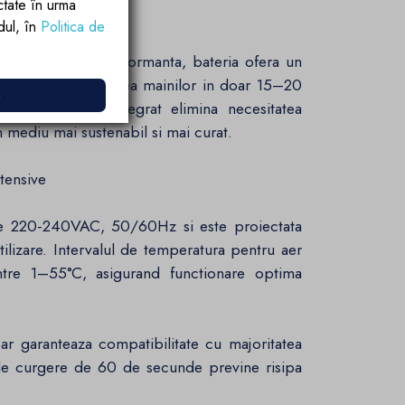
ctate în urma
rdul, în
Politica de
s DC de inalta performanta, bateria ofera un
s, permitand uscarea mainilor in doar 15–20
e
W, uscatorul integrat elimina necesitatea
n mediu mai sustenabil si mai curat.
ntensive
 de 220-240VAC, 50/60Hz si este proiectata
utilizare. Intervalul de temperatura pentru aer
tre 1–55°C, asigurand functionare optima
bar garanteaza compatibilitate cu majoritatea
im de curgere de 60 de secunde previne risipa