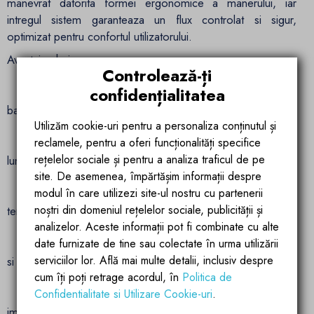
manevrat datorita formei ergonomice a manerului, iar
intregul sistem garanteaza un flux controlat si sigur,
optimizat pentru confortul utilizatorului.
Avantaje cheie:
Controlează-ți
confidențialitatea
Finisaj Crom elegant – aduce un plus de stil si rafinament
baii tale.
Utilizăm cookie-uri pentru a personaliza conținutul și
reclamele, pentru a oferi funcționalități specifice
Constructie din alama durabila – rezistenta pe termen
rețelelor sociale și pentru a analiza traficul de pe
lung si usor de intretinut.
site. De asemenea, împărtășim informații despre
modul în care utilizezi site-ul nostru cu partenerii
Mixer pentru apa calda si rece – reglaj facil al
noștri din domeniul rețelelor sociale, publicității și
temperaturii pentru un confort personalizat.
analizelor. Aceste informații pot fi combinate cu alte
date furnizate de tine sau colectate în urma utilizării
Montaj pe perete – solutie practica pentru bai organizate
serviciilor lor. Află mai multe detalii, inclusiv despre
si moderne.
cum îți poți retrage acordul, în
Politica de
Confidentialitate si Utilizare Cookie-uri
.
Jet de apa eficient si confortabil – pentru o igiena zilnica
impecabila.