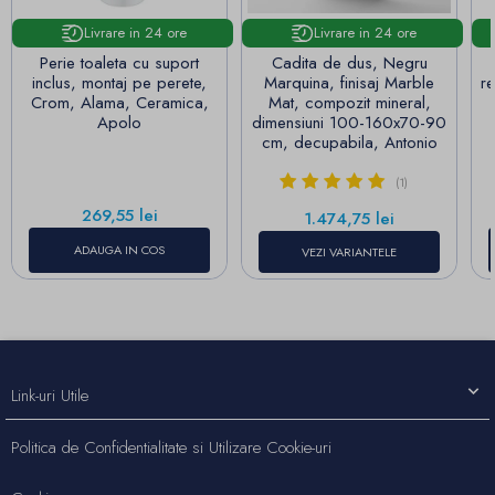
Livrare in 24 ore
Livrare in 24 ore
Perie toaleta cu suport
Cadita de dus, Negru
inclus, montaj pe perete,
Marquina, finisaj Marble
r
Crom, Alama, Ceramica,
Mat, compozit mineral,
Apolo
dimensiuni 100-160x70-90
cm, decupabila, Antonio
(1)
Pret
269,55 lei
Pret
1.474,75 lei
ADAUGA IN COS
VEZI VARIANTELE
Link-uri Utile
Politica de Confidentialitate si Utilizare Cookie-uri