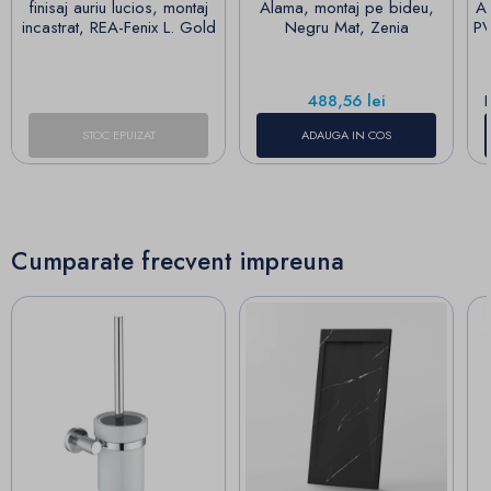
finisaj auriu lucios, montaj
Alama, montaj pe bideu,
A
incastrat, REA-Fenix L. Gold
Negru Mat, Zenia
PV
Pret
488,56 lei
STOC EPUIZAT
ADAUGA IN COS
Cumparate frecvent impreuna