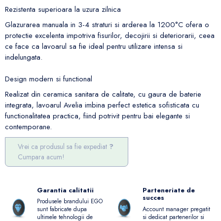
Rezistenta superioara la uzura zilnica
Glazurarea manuala in 3-4 straturi si arderea la 1200°C ofera o
protectie excelenta impotriva fisurilor, decojirii si deteriorarii, ceea
ce face ca lavoarul sa fie ideal pentru utilizare intensa si
indelungata.
Design modern si functional
Realizat din ceramica sanitara de calitate, cu gaura de baterie
integrata, lavoarul Avelia imbina perfect estetica sofisticata cu
functionalitatea practica, fiind potrivit pentru bai elegante si
contemporane.
Vrei ca produsul sa fie expediat
Cumpara acum!
Garantia calitatii
Parteneriate de
succes
Produsele brandului EGO
Account manager pregatit
sunt fabricate dupa
si dedicat partenerilor si
ultimele tehnologii de