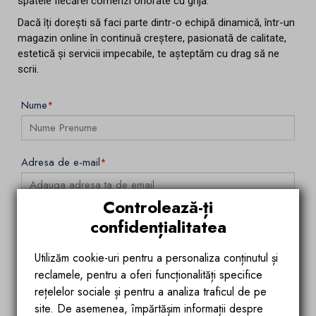
spatele fiecărei comenzi onorate cu grijă.
Dacă îți dorești să faci parte dintr-o echipă dinamică, într-un
magazin online în continuă creștere, pasionată de calitate,
estetică și servicii impecabile, te așteptăm cu drag să ne
scrii.
Nume
Adresa de e-mail
Controlează-ți
Incarca CV-ul
confidențialitatea
Utilizăm cookie-uri pentru a personaliza conținutul și
Incarca CV-ul in format PDF
reclamele, pentru a oferi funcționalități specifice
Mesaj
rețelelor sociale și pentru a analiza traficul de pe
site. De asemenea, împărtășim informații despre