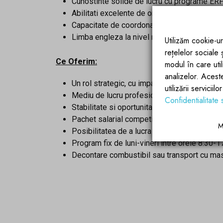
Cunostinte solide de lucru cu programe ERP
Abilitati excelente de organizare, planificare 
Capacitate de coordonare si comunicare efici
Limba engleza la nivel mediu-avansat (scris)
Utilizăm cookie-ur
rețelelor sociale
Ce Oferim:
modul în care utili
analizelor. Acest
Un rol strategic, cu impact direct in dezvol
utilizării servicii
Mediu de lucru profesionist, intr-o firma afl
Confidentialitate 
Stabilitate si oportunitati reale de dezvolta
Pachet salarial competitiv, corelat cu exper
M
Posibilitatea de a lucra cu un portofoliu var
Program fix de luni-vineri intre orele 8:30-1
Decontare combustibil sau transport cu ma