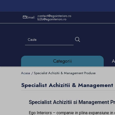
contact@egointeriors.ro
Email:
b2b@egointeriors.ro
Categorii
A
Acasa
Specialist Achizitii & Management Produse
Specialist Achizitii & Management
Specialist Achizitii si Management 
Ego Interiors – companie in plina expansiune in