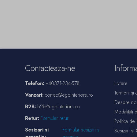
Contacteaza-ne
Informa
Telefon:
+40371-234-578
Livrare
Termeni și c
Vanzari:
contact@egointeriors.ro
Despre no
B2B:
b2b@egointeriors.ro
Modalitati 
Retur:
Formular retur
Politica de 
Sesizari si
Formular sesizari si
Sesizari si 
garantie:
garantie