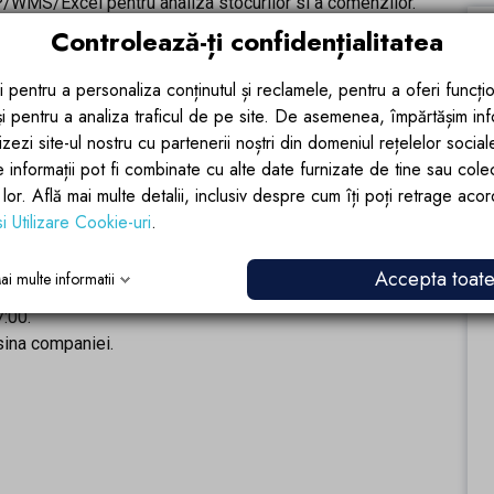
/WMS/Excel pentru analiza stocurilor si a comenzilor.
si atentie la detalii.
Controlează-ți confidențialitatea
enta cu furnizorii si echipele interne.
 – pentru comunicarea cu furnizorii internationali.
i pentru a personaliza conținutul și reclamele, pentru a oferi funcțio
 și pentru a analiza traficul de pe site. De asemenea, împărtășim in
zezi site-ul nostru cu partenerii noștri din domeniul rețelelor sociale, 
e informații pot fi combinate cu alte date furnizate de tine sau cole
tarea companiei.
lor lor. Află mai multe detalii, inclusiv despre cum îți poți retrage aco
ata in crestere constanta.
si Utilizare Cookie-uri
.
re pe termen lung.
ienta si performanta.
Accepta toat
ai multe informatii
iat de produse.
7:00.
sina companiei.