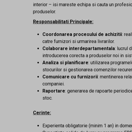
interior – isi mareste echipa si cauta un profesi
produselor.
Responsabilitati Principale:
Coordonarea procesului de achizitii
: re
catre furnizori si urmarirea livrarilor.
Colaborare interdepartamentala
: lucrul
introducerea corecta a produselor noi in sis
Analiza si planificare
: utilizarea program
stocurilor si gestionarea comenzilor recure
Comunicare cu furnizorii
: mentinerea rela
companiei.
Raportare
: generarea de rapoarte periodice 
stoc.
Cerinte:
Experienta obligatorie (minim 1 an) in domeniul