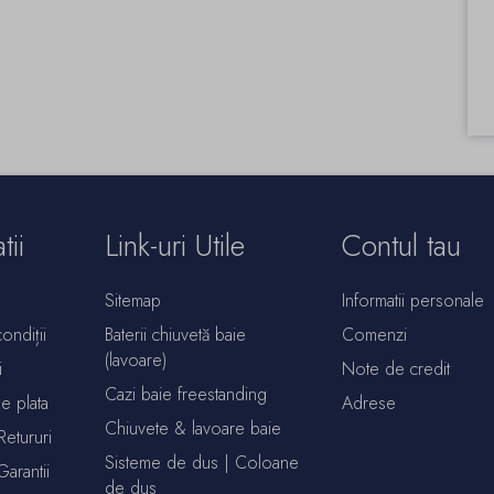
tii
Link-uri Utile
Contul tau
Sitemap
Informatii personale
ondiții
Baterii chiuvetă baie
Comenzi
(lavoare)
i
Note de credit
Cazi baie freestanding
de plata
Adrese
Chiuvete & lavoare baie
Retururi
Sisteme de dus | Coloane
Garantii
de dus