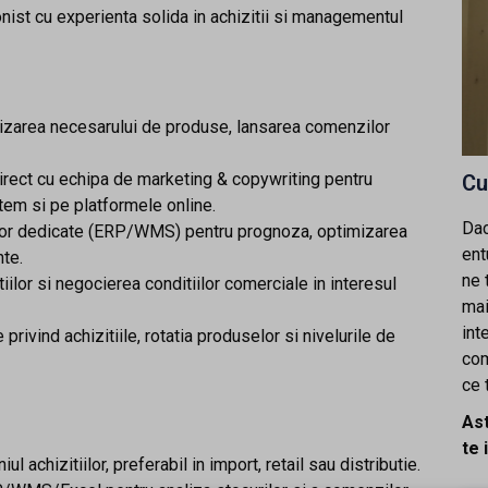
onist cu experienta solida in achizitii si managementul
alizarea necesarului de produse, lansarea comenzilor
 direct cu echipa de marketing & copywriting pentru
Cu
tem si pe platformele online.
Dac
elor dedicate (ERP/WMS) pentru prognoza, optimizarea
ent
nte.
ne 
tiilor si negocierea conditiilor comerciale in interesul
mai
int
privind achizitiile, rotatia produselor si nivelurile de
com
ce 
As
te 
 achizitiilor, preferabil in import, retail sau distributie.