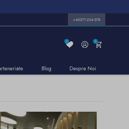
+40371-234-578
0
0
arteneriate
Blog
Despre Noi