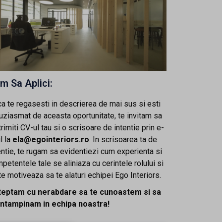
m Sa Aplici:
a te regasesti in descrierea de mai sus si esti
uziasmat de aceasta oportunitate, te invitam sa
trimiti CV-ul tau si o scrisoare de intentie prin e-
l la
ela@egointeriors.ro
. In scrisoarea ta de
entie, te rugam sa evidentiezi cum experienta si
petentele tale se aliniaza cu cerintele rolului si
te motiveaza sa te alaturi echipei Ego Interiors.
teptam cu nerabdare sa te cunoastem si sa
intampinam in echipa noastra!