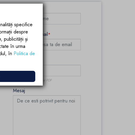
Nume
nalități specifice
formații despre
Adresa de e-mail
publicității și
ctate în urma
rdul, în
Politica de
Incarca CV-ul
e
Incarca CV-ul in format PDF
Mesaj