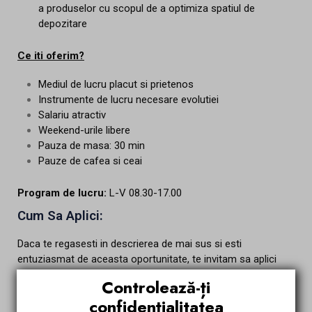
a produselor cu scopul de a optimiza spatiul de
depozitare
Ce iti oferim?
Mediul de lucru placut si prietenos
Instrumente de lucru necesare evolutiei
Salariu atractiv
Weekend-urile libere
Pauza de masa: 30 min
Pauze de cafea si ceai
Program de lucru:
L-V 08.30-17.00
Cum Sa Aplici:
Daca te regasesti in descrierea de mai sus si esti
entuziasmat de aceasta oportunitate, te invitam sa aplici
direct pe aceasta pagina sau sa ne trimiti CV-ul tau si o
Controlează-ți
scrisoare de intentie prin e-mail la
ela@egointeriors.ro
. In
confidențialitatea
scrisoarea ta de intentie, te rugam sa evidentiezi cum