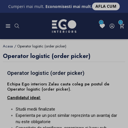
AFLA CUM
Cumperi mai mult.
Economisesti mai mult.
0
0
Acasa
Operator logistic (order picker)
Operator logistic (order picker)
Operator logistic (order picker)
Echipa Ego interiors Zalau cauta coleg pe postul de
Operator logistic (order picker).
Candidatul ideal:
Studii medii finalizate
Experienta pe un post similar reprezinta un avantaj dar
nu este obligatorie
Capacitate de planificare, organizare si lucru sub