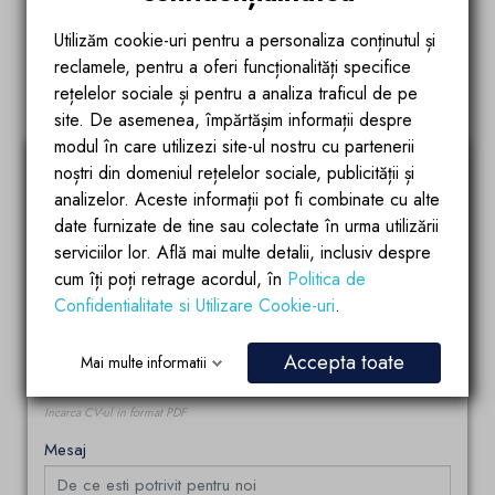
experienta si competentele tale se aliniaza cu cerintele
Utilizăm cookie-uri pentru a personaliza conținutul și
rolului si ce te motiveaza sa te alaturi echipei Ego Interiors.
reclamele, pentru a oferi funcționalități specifice
Asteptam cu nerabdare sa te cunoastem si sa te
rețelelor sociale și pentru a analiza traficul de pe
intampinam in echipa noastra!
site. De asemenea, împărtășim informații despre
modul în care utilizezi site-ul nostru cu partenerii
Nume
noștri din domeniul rețelelor sociale, publicității și
analizelor. Aceste informații pot fi combinate cu alte
date furnizate de tine sau colectate în urma utilizării
serviciilor lor. Află mai multe detalii, inclusiv despre
Adresa de e-mail
cum îți poți retrage acordul, în
Politica de
Confidentialitate si Utilizare Cookie-uri
.
Incarca CV-ul
Accepta toate
Mai multe informatii
Incarca CV-ul in format PDF
Mesaj