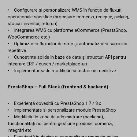
• Configurare și personalizare WMS în funcție de fluxuri
operaționale specifice (procesare comenzi, recepție, picking,
stocuri, inventar, retururi)
• Integrarea WMS cu platforme eCommerce (PrestaShop,
WooCommerce etc.)
• Optimizarea fluxurilor de stoc și automatizarea sarcinilor
repetitive
• Cunoștințe solide în baze de date și structuri API pentru
integrare ERP / curieri / marketplace-uri
• Implementarea de modificări și testare în medii live
PrestaShop – Full Stack (frontend & backend)
• Experiență dovedită cu PrestaShop 1.7 / 8.x
• Implementare si personalizare module PrestaShop
• Modificări în zona de administrare (backend),
funcționalități noi pentru gestiune produse, comenzi,
integrări etc.
• Experiență în design și personalizare magazin online