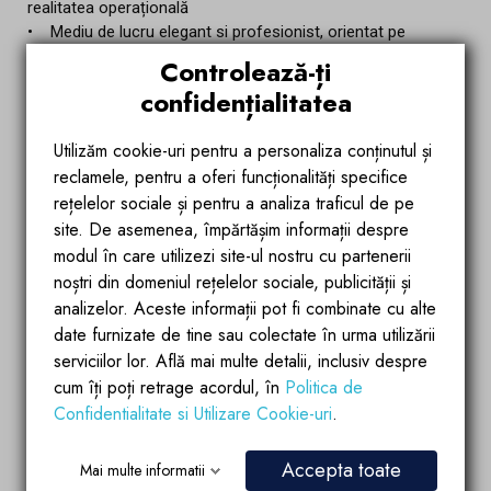
realitatea operațională
• Mediu de lucru elegant si profesionist, orientat pe
rezultate
Controlează-ți
• Posibilitate de colaborare pe termen lung, implicare în
confidențialitatea
proiecte strategice
• Buget competitiv, în funcție de experiență si livrabilitate
Utilizăm cookie-uri pentru a personaliza conținutul și
reclamele, pentru a oferi funcționalități specifice
Cum Sa Aplici:
rețelelor sociale și pentru a analiza traficul de pe
Daca te regasesti in descrierea de mai sus si esti
site. De asemenea, împărtășim informații despre
entuziasmat de aceasta oportunitate, te invitam sa aplici
modul în care utilizezi site-ul nostru cu partenerii
direct pe aceasta pagina sau Trimite CV + portofoliu
noștri din domeniul rețelelor sociale, publicității și
la:
ovidiu@egointeriors.ro
analizelor. Aceste informații pot fi combinate cu alte
date furnizate de tine sau colectate în urma utilizării
Asteptam cu nerabdare sa te cunoastem si sa te
intampinam in echipa noastra!
serviciilor lor. Află mai multe detalii, inclusiv despre
cum îți poți retrage acordul, în
Politica de
Confidentialitate si Utilizare Cookie-uri
.
Nume
Accepta toate
Mai multe informatii