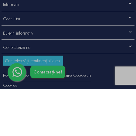
Informatii
Contul tau
Buletin informativ
Contacteaza-ne
Controlează-ți confidențialitatea
Contactați-ne!
Politica de Confidentialitate si Utilizare Cookie-uri
Cookies
Formular de Contact
© 2026 -
EGO INTERIORS DESIGN SRL
DESIGN SRL.
J31/695/2017 CUI RO38207322