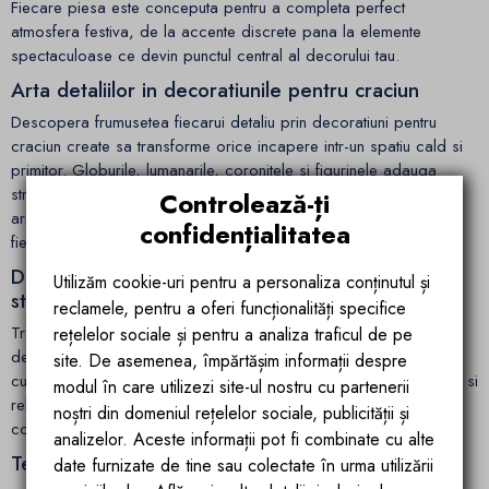
Fiecare piesa este conceputa pentru a completa perfect
atmosfera festiva, de la accente discrete pana la elemente
spectaculoase ce devin punctul central al decorului tau.
Arta detaliilor in decoratiunile pentru craciun
Descopera frumusetea fiecarui detaliu prin decoratiuni pentru
craciun create sa transforme orice incapere intr-un spatiu cald si
primitor. Globurile, lumanarile, coronitele si figurinele adauga
stralucire si eleganta, contribuind la un decor echilibrat si
Controlează-ți
armonios. Fie ca le amplasezi pe masa, in brad sau pe rafturi,
confidențialitatea
fiecare element aduce o nota personala.
Decoratiuni craciun interior care inspira confort si
Utilizăm cookie-uri pentru a personaliza conținutul și
stil
reclamele, pentru a oferi funcționalități specifice
Transforma spatiul tau intr-un colt de poveste cu ajutorul unor
rețelelor sociale și pentru a analiza traficul de pe
decoratiuni craciun interior alese cu grija. Combina texturi fine,
site. De asemenea, împărtășim informații despre
culori calde si lumini blande pentru a obtine o atmosfera placuta si
modul în care utilizezi site-ul nostru cu partenerii
relaxanta. Fiecare decor te ajuta sa creezi o experienta vizuala
noștri din domeniul rețelelor sociale, publicității și
completa, in care rafinamentul si emotia se imbina natural.
analizelor. Aceste informații pot fi combinate cu alte
Tendinte si inspiratie pentru un decor festiv unic
date furnizate de tine sau colectate în urma utilizării