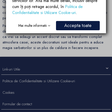
serviciilor lor. Află mai multe detalii, inclusiv despre
Opteaza pentru decoratiuni craciun inspirate din cele mai noi
cum îți poți retrage acordul, în
Politica de
tendinte de design si adauga un strop de originalitate in fiecare
Confidentialitate si Utilizare Cookie-uri
.
colt al casei. Poti combina elemente moderne cu cele traditionale
pentru a obtine un echilibru perfect intre eleganta si simplitate.
Accepta toate
Mai multe informatii
Pe site-ul
egointeriors.ro
te asteapta o selectie ampla de
decoratiuni de craciun, alese pentru eleganta si calitatea lor. Fie
ca vrei sa adaugi un accent discret sau sa transformi complet
atmosfera casei, aceste decoratiuni sunt ideale pentru a aduce
magia sarbatorilor si un plus de caldura in fiecare incapere.
Link-uri Utile
Politica de Confidentialitate si Utilizare Cookie-uri
Cookies
Formular de contact