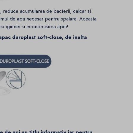
, reduce acumularea de bacterii, calcar si
mul de apa necesar pentru spalare. Aceasta
ea igienei si economisirea apei!
pac duroplast soft-close, de inalta
 de noi au titlu informativ iar pentru