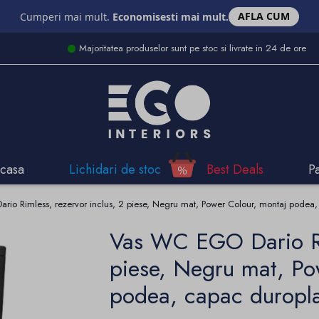
AFLA CUM
Cumperi mai mult.
Economisesti mai mult.
Majoritatea produselor sunt pe stoc si livrate in 24 de ore
casa
Lichidari de stoc
Best Deals
P
io Rimless, rezervor inclus, 2 piese, Negru mat, Power Colour, montaj podea, c
Vas WC EGO Dario Rim
piese, Negru mat, Po
podea, capac duroplas