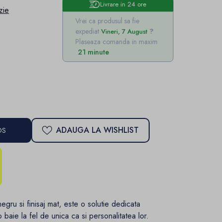
Livrare in 24 ore
zie
Vrei ca produsul sa fie
expediat
Vineri, 7 August
Plaseaza comanda in maxim
21 minute
ADAUGA LA WISHLIST
OS
egru si finisaj mat, este o solutie dedicata
 baie la fel de unica ca si personalitatea lor.