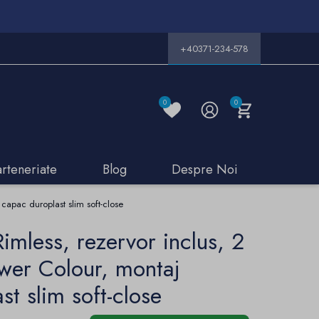
+40371-234-578
0
0
arteneriate
Blog
Despre Noi
apac duroplast slim soft-close
less, rezervor inclus, 2
wer Colour, montaj
t slim soft-close