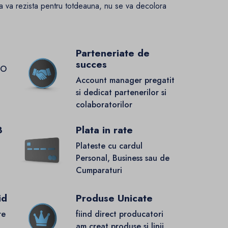
a va rezista pentru totdeauna, nu se va decolora
Parteneriate de
succes
GO
Account manager pregatit
si dedicat partenerilor si
colaboratorilor
8
Plata in rate
Plateste cu cardul
Personal, Business sau de
Cumparaturi
id
Produse Unicate
re
fiind direct producatori
.
am creat produse si linii