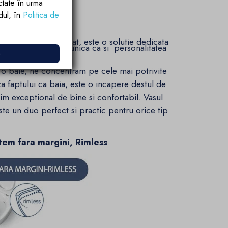
ctate în urma
rdul, în
Politica de
a negru si finisaj mat, este o solutie dedicata
ze o baie la fel de unica ca si personalitatea
e
m o baie, ne concentram pe cele mai potrivite
a faptului ca baia, este o incapere destul de
tim exceptional de bine si confortabil. Vasul
e un duo perfect si practic pentru orice tip
stem fara margini, Rimless