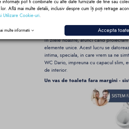
e informații pot fi combinate cu alte date furnizate de tine sau cole
lor lor. Află mai multe detalii, inclusiv despre cum îți poți retrage aco
si Utilizare Cookie-uri
.
Vasul de toaleta Dario, cu o culoare unic
individualistilor, care doresc sa amenaje
Accepta toat
lor.
ai multe informatii
In zilele noastre, atunci cand proiecta
elemente unice. Acest lucru se datoreaz
intima, speciala, in care vrem sa ne sim
WC Dario, impreuna cu capacul slim, est
de interior.
Un vas de toaleta fara margini - si