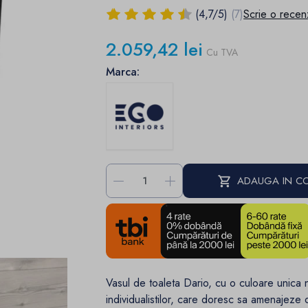
(
4,7
/
5
)
(7)
Scrie o recen
2.059,42 lei
Cu TVA
Marca:
-
+
ADAUGA IN C
Vasul de toaleta Dario, cu o culoare unica n
individualistilor, care doresc sa amenajeze o