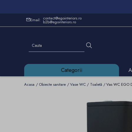
contact@egointeriors.ro
Email:
b2b@egointeriors.ro
Categorii
A
Acasa
Obiecte sanitare
Vase WC / Toaletă
Vas WC EGO Dar