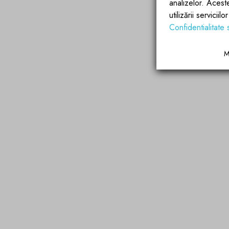
analizelor. Acest
utilizării servicii
Confidentialitate 
M