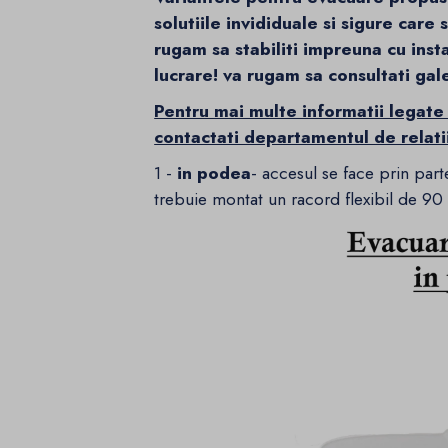
solutiile invididuale si sigure care
rugam sa stabiliti impreuna cu inst
lucrare! va rugam sa consultati gal
Pentru mai multe informatii legate
contactati departamentul de relatii 
1 -
in podea
- accesul se face prin part
trebuie montat un racord flexibil de 90