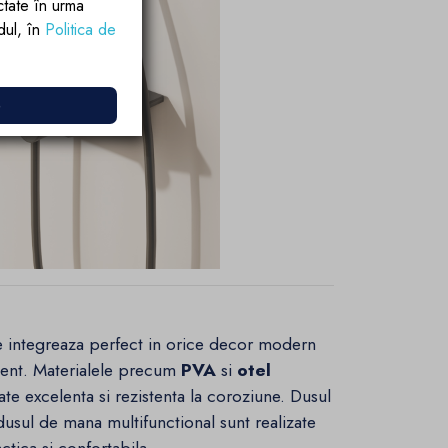
ctate în urma
rdul, în
Politica de
e
se integreaza perfect in orice decor modern
ment. Materialele precum
PVA
si
otel
ate excelenta si rezistenta la coroziune. Dusul
 dusul de mana multifunctional sunt realizate