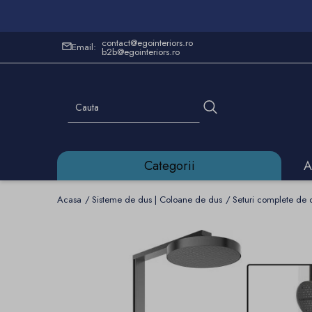
contact@egointeriors.ro
Email:
b2b@egointeriors.ro
Categorii
A
Acasa
Sisteme de dus | Coloane de dus
Seturi complete de 