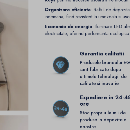
Organizare eficienta
: Raftul de depozita
indemana, fiind rezistent la umezeala si uso
Economie de energie
: Iluminare LED ali
electricitate, oferind performanta ecologica 
Garantia calitatii
Produsele brandului E
sunt fabricate dupa
ultimele tehnologii de
calitate si inovatie
Expediere in 24-4
ore
Stoc propriu la mii de
produse in depozitele
noastre.