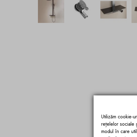
Utilizăm cookie-ur
rețelelor sociale
modul în care utili