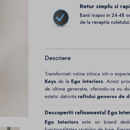
Retur simplu si rap
Banii inapoi in 24-48 o
de la receptia coletului
Descriere
Transformati rutina zilnica intr-o expe
Keys
de la
Ego Interiors
. Acest pro
de ultima generatie, oferindu-va nu doar
estetic datorita
raftului generos de 
Descoperiti rafinamentul Ego Inter
Ego Interiors
este un brand dedicat
functionalitatea spatiilor de baie. Fi