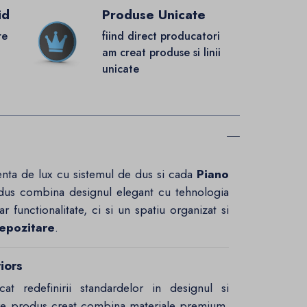
id
Produse Unicate
re
fiind direct producatori
.
am creat produse si linii
unicate
rienta de lux cu sistemul de dus si cada
Piano
dus combina designul elegant cu tehnologia
 functionalitate, ci si un spatiu organizat si
depozitare
.
iors
 redefinirii standardelor in designul si
ecare produs creat combina materiale premium,