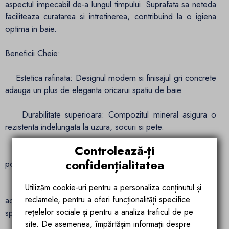
aspectul impecabil de-a lungul timpului. Suprafata sa neteda
faciliteaza curatarea si intretinerea, contribuind la o igiena
optima in baie.​
Beneficii Cheie:
Estetica rafinata: Designul modern si finisajul gri concrete
adauga un plus de eleganta oricarui spatiu de baie.​
Durabilitate superioara: Compozitul mineral asigura o
rezistenta indelungata la uzura, socuri si pete.​
Controlează-ți
Functionalitate: Dimensiunile generoase si montajul pe
confidențialitatea
podea ofera confort si stabilitate in utilizare.​
Utilizăm cookie-uri pentru a personaliza conținutul și
Versatilitate in design: Se potriveste perfect cu diverse
reclamele, pentru a oferi funcționalități specifice
accesorii si decoratiuni, permitandu-ti sa personalizezi
rețelelor sociale și pentru a analiza traficul de pe
spatiul dupa preferinte.​
site. De asemenea, împărtășim informații despre