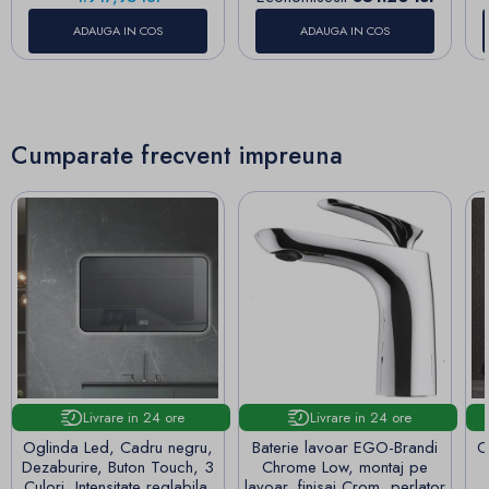
ADAUGA IN COS
ADAUGA IN COS
Cumparate frecvent impreuna
Livrare in 24 ore
Livrare in 24 ore
Oglinda Led, Cadru negru,
Baterie lavoar EGO-Brandi
O
Dezaburire, Buton Touch, 3
Chrome Low, montaj pe
Culori, Intensitate reglabila,
lavoar, finisaj Crom, perlator