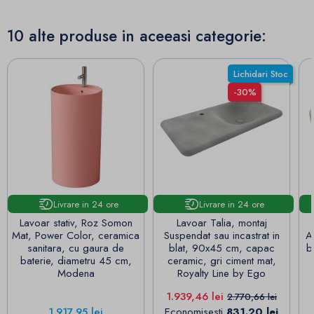
10 alte produse in aceeasi categorie:
Lichidari Stoc
-30%
Livrare in 24 ore
Livrare in 24 ore
Lavoar stativ, Roz Somon
Lavoar Talia, montaj
Mat, Power Color, ceramica
Suspendat sau incastrat in
A
sanitara, cu gaura de
blat, 90x45 cm, capac
b
baterie, diametru 45 cm,
ceramic, gri ciment mat,
Modena
Royalty Line by Ego
Pret
Pret de baza
1.939,46 lei
2.770,66 lei
Pret
1.917,95 lei
Economisesti
831.20 lei