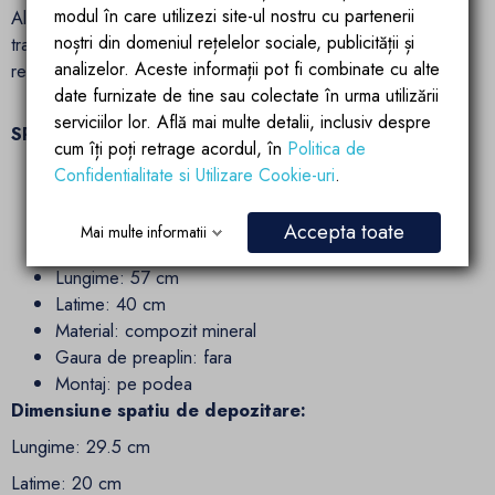
modul în care utilizezi site-ul nostru cu partenerii
Alege lavoarul stativ Vizini de la Ego Interiors pentru a
noștri din domeniul rețelelor sociale, publicității și
transforma baia ta intr-un spatiu elegant, functional si durabil,
analizelor. Aceste informații pot fi combinate cu alte
reflectand stilul tau unic si atentia la detalii.
date furnizate de tine sau colectate în urma utilizării
serviciilor lor. Află mai multe detalii, inclusiv despre
SPECIFICATII TEHNICE:
cum îți poți retrage acordul, în
Politica de
Confidentialitate si Utilizare Cookie-uri
.
Tip lavoar: stativ
Culoare: Gri concrete
Accepta toate
Mai multe informatii
Inaltime: 86 cm
Lungime: 57 cm
Latime: 40 cm
Material: compozit mineral
Gaura de preaplin: fara
Montaj: pe podea
Dimensiune spatiu de depozitare:
Lungime: 29.5 cm
Latime: 20 cm