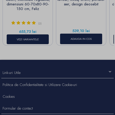
dimensiuni 60-70x80-90-
aer, design deosebit
d
150 cm, Feliz
(2)
Pret
539,10 lei
Pret
655,73 lei
ADAUGA IN COS
VEZI VARIANTELE
Link-uri Utile
Politica de Confidentialitate si Utilizare Cookie-uri
Cookies
Formular de contact