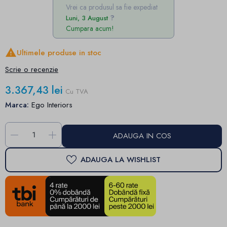
Vrei ca produsul sa fie expediat
Luni, 3 August
Cumpara acum!

Ultimele produse in stoc
Scrie o recenzie
3.367,43 lei
Cu TVA
Marca:
Ego Interiors
-
+
ADAUGA IN COS
ADAUGA LA WISHLIST