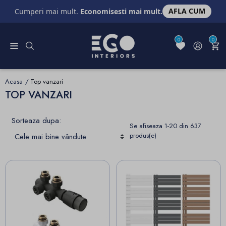
AFLA CUM
Cumperi mai mult.
Economisesti mai mult.
0
0
Acasa
Top vanzari
TOP VANZARI
Sorteaza dupa:
Se afiseaza 1-20 din 637
produs(e)