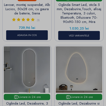
Lavoar, montaj suspendat, Alb
Oglinda Smart Led, sticla 5
Lucios, 50x28 cm, cu gaura
mm, Dezaburire,Touch, afisaj
de baterie, Siena
Temperatura, 3 culori,
Bluetooth, Difuzoare 70-
(1)
90x90-150 cm, Mira
Pret
739,96 lei
Pret
1.030,25 lei
ADAUGA IN COS
VEZI VARIANTELE
Livrare in 24 ore
Livrare in 24 ore
Oglinda Led, Dezaburire, 3
Oglinda Led, Dezaburire si