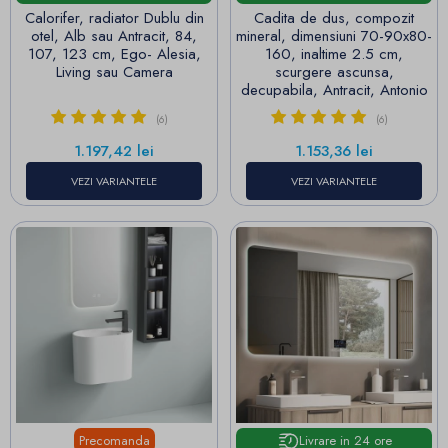
Calorifer, radiator Dublu din
Cadita de dus, compozit
otel, Alb sau Antracit, 84,
mineral, dimensiuni 70-90x80-
107, 123 cm, Ego- Alesia,
160, inaltime 2.5 cm,
Living sau Camera
scurgere ascunsa,
decupabila, Antracit, Antonio
(6)
(6)
Pret
Pret
1.197,42 lei
1.153,36 lei
VEZI VARIANTELE
VEZI VARIANTELE
Precomanda
Livrare in 24 ore