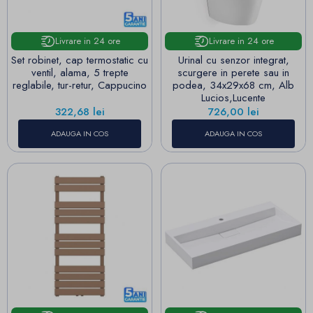
Livrare in 24 ore
Livrare in 24 ore
Set robinet, cap termostatic cu
Urinal cu senzor integrat,
ventil, alama, 5 trepte
scurgere in perete sau in
reglabile, tur-retur, Cappucino
podea, 34x29x68 cm, Alb
Lucios,Lucente
Pret
Pret
322,68 lei
726,00 lei
ADAUGA IN COS
ADAUGA IN COS