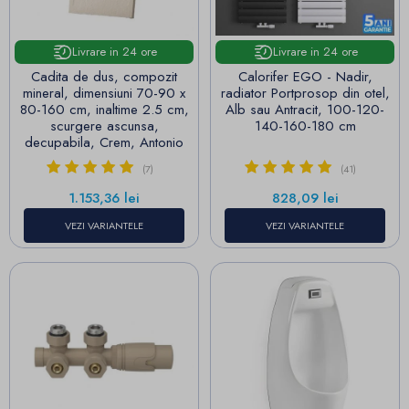
Livrare in 24 ore
Livrare in 24 ore
Cadita de dus, compozit
Calorifer EGO - Nadir,
mineral, dimensiuni 70-90 x
radiator Portprosop din otel,
80-160 cm, inaltime 2.5 cm,
Alb sau Antracit, 100-120-
scurgere ascunsa,
140-160-180 cm
decupabila, Crem, Antonio
(7)
(41)
Pret
Pret
1.153,36 lei
828,09 lei
VEZI VARIANTELE
VEZI VARIANTELE