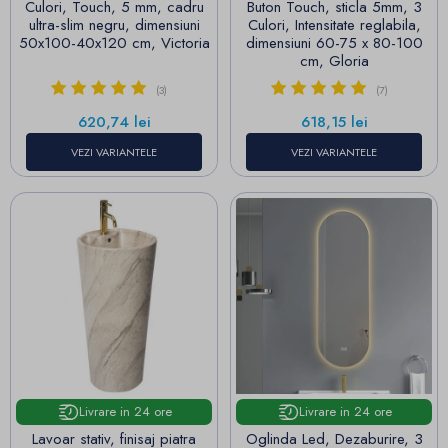
Culori, Touch, 5 mm, cadru
Buton Touch, sticla 5mm, 3
ultra-slim negru, dimensiuni
Culori, Intensitate reglabila,
50x100-40x120 cm, Victoria
dimensiuni 60-75 x 80-100
cm, Gloria
(3)
(7)
Pret
Pret
620,74 lei
618,15 lei
VEZI VARIANTELE
VEZI VARIANTELE
Livrare in 24 ore
Livrare in 24 ore
Lavoar stativ, finisaj piatra
Oglinda Led, Dezaburire, 3