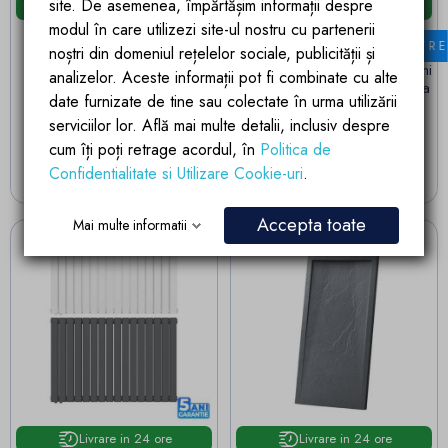
site. De asemenea, împărtășim informații despre
Livrare in 24 ore
Livrare in 24 ore
modul în care utilizezi site-ul nostru cu partenerii
Ventil universal Ego-PU015,
Oglinda Led, Dezaburire,
FILTR
finisaj Crom, fara preaplin,
Touch, 5 mm, 3 Culori,
noștri din domeniul rețelelor sociale, publicității și
montaj universal
Intensitate reglabila, dimensiuni
analizelor. Aceste informații pot fi combinate cu alte
50x100-40x120 cm, Victoria
date furnizate de tine sau colectate în urma utilizării
(6)
serviciilor lor. Află mai multe detalii, inclusiv despre
Pret
99,00 lei
Pret
cum îți poți retrage acordul, în
Politica de
587,05 lei
Confidentialitate si Utilizare Cookie-uri
.
ADAUGA IN COS
VEZI VARIANTELE
Accepta toate
Mai multe informatii
Livrare in 24 ore
Livrare in 24 ore