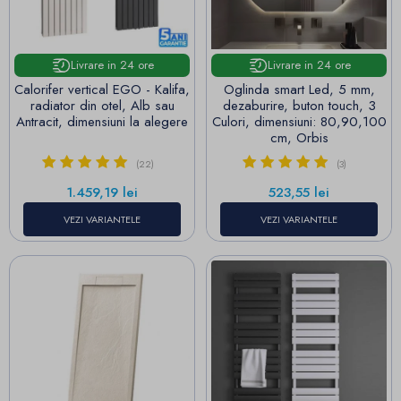
Livrare in 24 ore
Livrare in 24 ore
Calorifer vertical EGO - Kalifa,
Oglinda smart Led, 5 mm,
radiator din otel, Alb sau
dezaburire, buton touch, 3
Antracit, dimensiuni la alegere
Culori, dimensiuni: 80,90,100
cm, Orbis
(22)
(3)
Pret
Pret
1.459,19 lei
523,55 lei
VEZI VARIANTELE
VEZI VARIANTELE