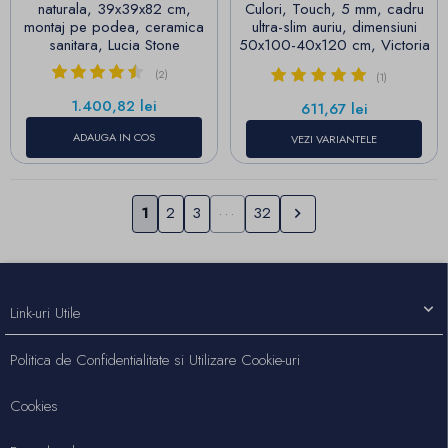
naturala, 39x39x82 cm,
Culori, Touch, 5 mm, cadru
montaj pe podea, ceramica
ultra-slim auriu, dimensiuni
sanitara, Lucia Stone
50x100-40x120 cm, Victoria
(2)
(1)
Pret
1.400,82 lei
Pret
611,67 lei
ADAUGA IN COS
VEZI VARIANTELE
Urmatorul
1
2
3
···
32

Link-uri Utile
Politica de Confidentialitate si Utilizare Cookie-uri
Cookies