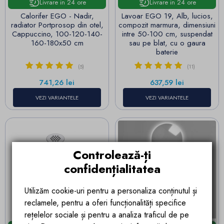
Livrare in 24 ore
Livrare in 24 ore
Calorifer EGO - Nadir,
Lavoar EGO 19, Alb, lucios,
radiator Portprosop din otel,
compozit marmura, dimensiuni
Cappuccino, 100-120-140-
intre 50-100 cm, suspendat
160-180x50 cm
sau pe blat, cu o gaura
baterie
(5)
(11)
Pret
Pret
741,26 lei
637,59 lei
VEZI VARIANTELE
VEZI VARIANTELE
Controlează-ți
confidențialitatea
Utilizăm cookie-uri pentru a personaliza conținutul și
reclamele, pentru a oferi funcționalități specifice
rețelelor sociale și pentru a analiza traficul de pe