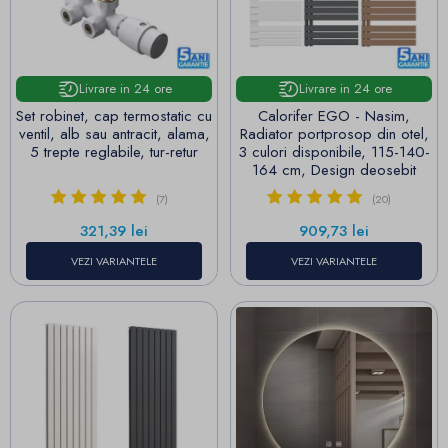
Livrare in 24 ore
Livrare in 24 ore
Set robinet, cap termostatic cu
Calorifer EGO - Nasim,
ventil, alb sau antracit, alama,
Radiator portprosop din otel,
5 trepte reglabile, tur-retur
3 culori disponibile, 115-140-
164 cm, Design deosebit
(7)
(20)
Pret
Pret
321,39 lei
909,73 lei
VEZI VARIANTELE
VEZI VARIANTELE