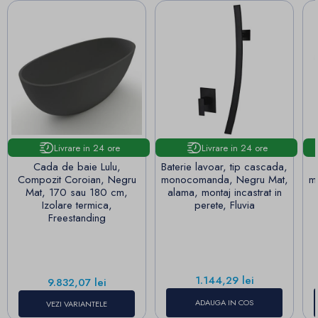
Livrare in 24 ore
Livrare in 24 ore
Cada de baie Lulu,
Baterie lavoar, tip cascada,
Compozit Coroian, Negru
monocomanda, Negru Mat,
mo
Mat, 170 sau 180 cm,
alama, montaj incastrat in
Izolare termica,
perete, Fluvia
Freestanding
Pret
1.144,29 lei
Pret
9.832,07 lei
ADAUGA IN COS
VEZI VARIANTELE