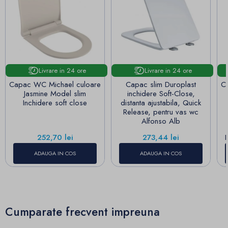
Livrare in 24 ore
Livrare in 24 ore
Capac WC Michael culoare
Capac slim Duroplast
C
Jasmine Model slim
inchidere Soft-Close,
Inchidere soft close
distanta ajustabila, Quick
Release, pentru vas wc
Alfonso Alb
Pret
Pret
252,70 lei
273,44 lei
ADAUGA IN COS
ADAUGA IN COS
Cumparate frecvent impreuna