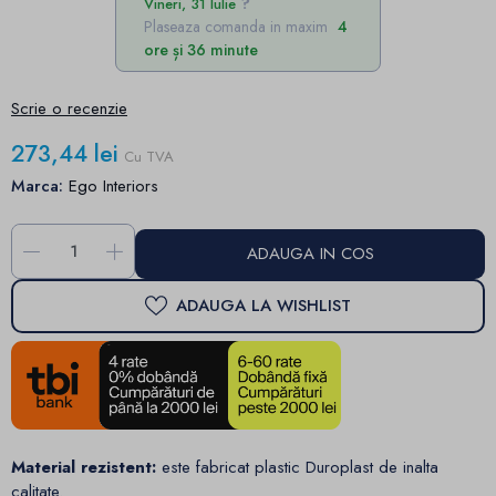
Vineri, 31 Iulie
Plaseaza comanda in maxim
4
ore și 36 minute
Scrie o recenzie
273,44 lei
Cu TVA
Marca:
Ego Interiors
-
+
ADAUGA IN COS
ADAUGA LA WISHLIST
Material rezistent:
este fabricat plastic Duroplast de inalta
calitate.